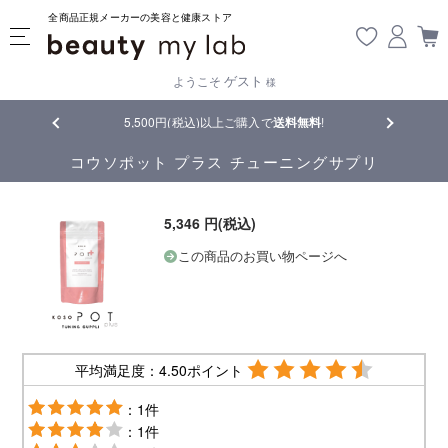
全商品正規メーカーの美容と健康ストア
ゲスト
ようこそ
様
00円(税込)以上ご購入で
送料無料
!
【重要】熊本地震の影響により遅延が生
コウソポット プラス チューニングサプリ
5,346 円(税込)
この商品のお買い物ページへ
平均満足度：4.50ポイント
：1件
：1件