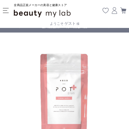
全商品正規メーカーの美容と健康ストア
ゲスト
ようこそ
様
じております
全商品正規メーカー流通商品
5,