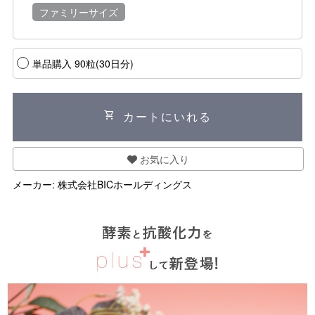
ファミリーサイズ
単品購入 90粒(30日分)
shopping_cart
カートにいれる
お気に入り
メーカー:
株式会社BICホールディングス