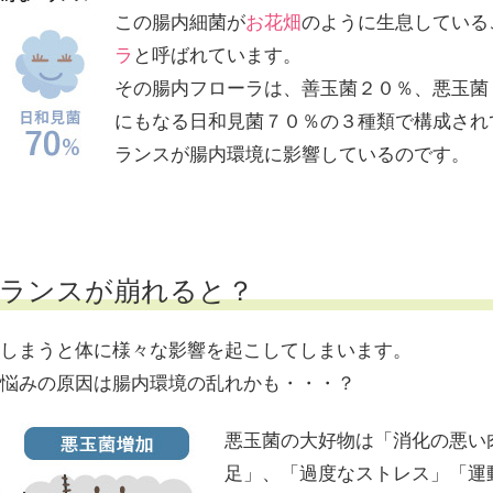
この腸内細菌が
お花畑
のように生息している
ラ
と呼ばれています。
その腸内フローラは、善玉菌２０％、悪玉菌
にもなる日和見菌７０％の３種類で構成され
ランスが腸内環境に影響しているのです。
バランスが崩れると？
しまうと体に様々な影響を起こしてしまいます。
悩みの原因は腸内環境の乱れかも・・・？
悪玉菌の大好物は「消化の悪い
足」、「過度なストレス」「運