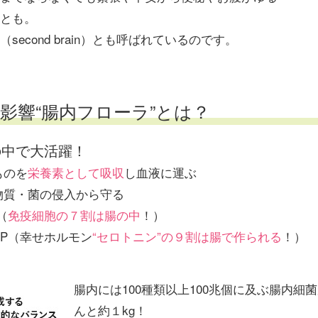
とも。
second brain）とも呼ばれているのです。
影響“腸内フローラ”とは？
の中で大活躍！
ものを
栄養素として吸収
し血液に運ぶ
物質・菌の侵入から守る
（
免疫細胞の７割は腸の中
！）
UP（幸せホルモン
“セロトニン”の９割は腸で作られる
！）
腸内には100種類以上100兆個に及ぶ腸内細
んと約１kg！