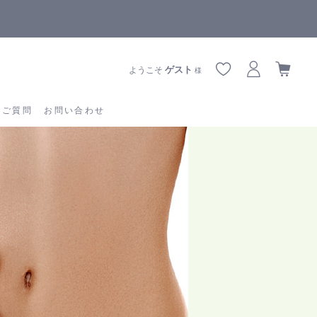
りお届けに遅延が生じております
全商品正規メー
あるご質問
お問い合わせ
ゲスト
ようこそ
様
るご質問
お問い合わせ