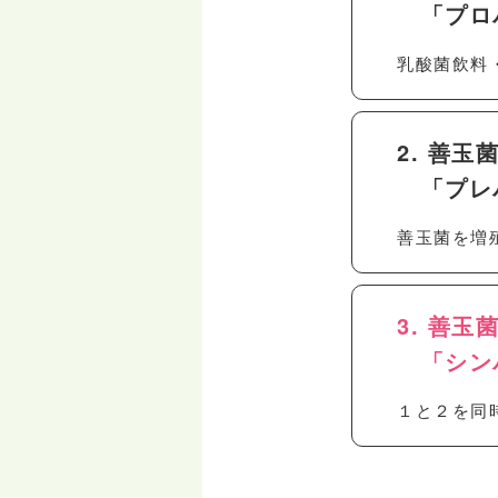
「プロ
乳酸菌飲料
2. 善
「プレ
善玉菌を増
3. 善
「シン
１と２を同