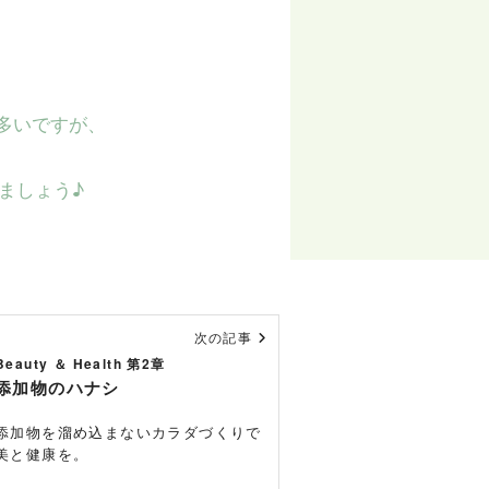
多いですが、
ましょう♪
次の記事
Beauty ＆ Health 第2章
添加物のハナシ
添加物を溜め込まないカラダづくりで
美と健康を。