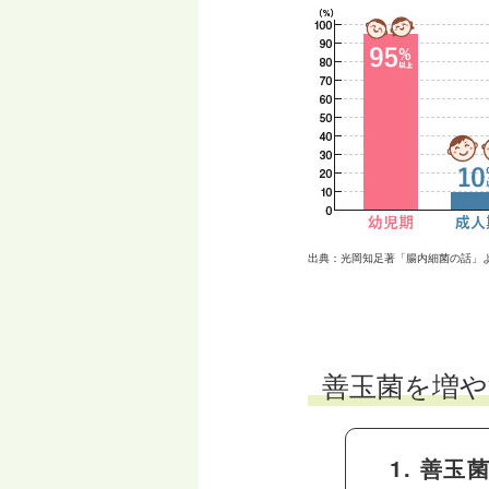
出典：光岡知足著「腸内細菌の話」
善玉菌を増や
1. 善