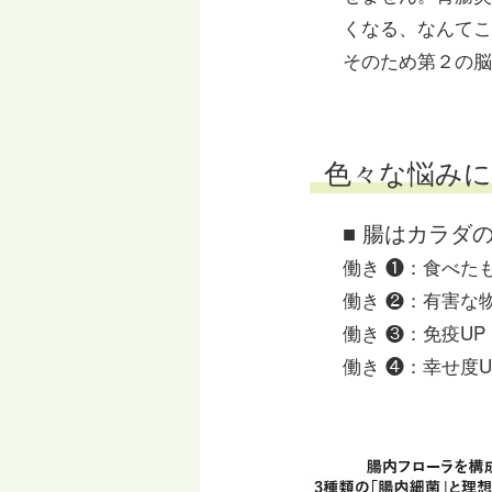
くなる、なんてこ
そのため第２の脳（
色々な悩みに
■ 腸はカラダ
働き ❶：食べた
働き ❷：有害な
働き ❸：免疫UP
働き ❹：幸せ度