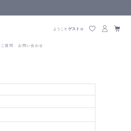
【重要】熊本地震の影響によりお届けに遅延が生じております
あるご質問
お問い合わせ
ゲスト
ようこそ
様
るご質問
お問い合わせ