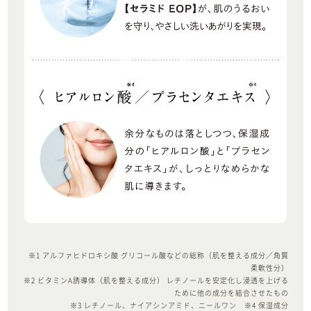
※1 アルファヒドロキシ酸 グリコール酸などの総称（肌を整える成分／角質
柔軟性分）
※2 ビタミンA誘導体（肌を整える成分） レチノールを安定化し浸透を上げる
ために他の成分を結合させたもの
※3 レチノール、ナイアシンアミド、ニールワン ※4 保湿成分