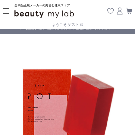
全商品正規メーカーの美容と健康ストア
ゲスト
ようこそ
様
無料
!
【重要】熊本地震の影響により遅延が生じております