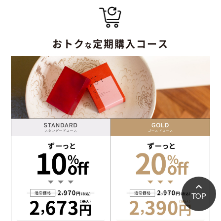
おトク
定期購入コース
な
TOP