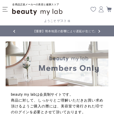
全商品正規メーカーの美容と健康ストア
ゲスト
ようこそ
様
無料
!
【重要】熊本地震の影響により遅延が生じております
beauty my labは会員制サイトです。
商品に対して、しっかりとご理解いただきお買い求め
頂けるようご購入の際には、美容室で発行されたIDで
のログインを必要とさせて頂いております。