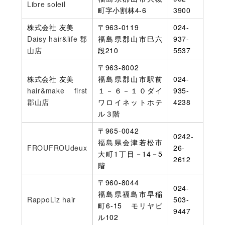
Libre soleil
町字小割林4-6
3900
株式会社 友美
〒963-0119
024-
Daisy hair&life 郡
福島県郡山市巳六
937-
山店
段210
5537
〒963-8002
株式会社 友美
福島県郡山市駅前
024-
hair&make first
１－６－１０ダイ
935-
郡山店
ワロイネットホテ
4238
ル３階
〒965-0042
0242-
福島県会津若松市
FROUFROUdeux
26-
大町1丁目－14－5
2612
階
〒960-8044
024-
福島県福島市早稲
RappoLiz hair
503-
町6-15 モリヤビ
9447
ル102