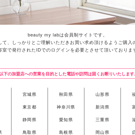
beauty my labは会員制サイトです。
して、しっかりとご理解いただきお買い求め頂けるようご購入
容室で発行されたIDでのログインを必要とさせて頂いておりま
※以下の加盟店への営業を目的とした電話や訪問は固くお断りいたします
県
宮城県
秋田県
山形県
県
東京都
神奈川県
新潟県
県
静岡県
愛知県
三重県
県
鳥取県
島根県
岡山県