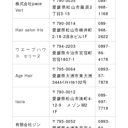
〒790-0035
089-
株式会社pace
愛媛県松山市藤原2
968-
Vert
丁目3-15
1168
〒790-0014
089-
Hair salon Iris
愛媛県松山市柳井町
968-
2-18-2清水ビル1F
2622
〒794-2203
0897-
ウエーブハウ
愛媛県今治市宮窪町
86-
ス セリーヌ
宮窪1807-1
4178
〒795-0064
0893-
Age Hair
愛媛県大洲市東大洲
57-
344ﾙｲｽｷｬﾛﾙ102号
7878
〒790-0012
089-
愛媛県松山市湊町4-
Isola
997-
12-9 メゾンM2
7719
1F
〒795-0052
0893-
有限会社ジン
愛媛県大洲市若宮９
50-