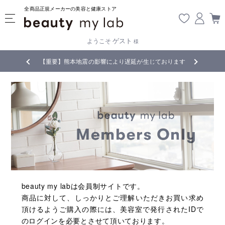
全商品正規メーカーの美容と健康ストア
ゲスト
ようこそ
様
無料
!
【重要】熊本地震の影響により遅延が生じております
beauty my labは会員制サイトです。
商品に対して、しっかりとご理解いただきお買い求め
頂けるようご購入の際には、美容室で発行されたIDで
のログインを必要とさせて頂いております。