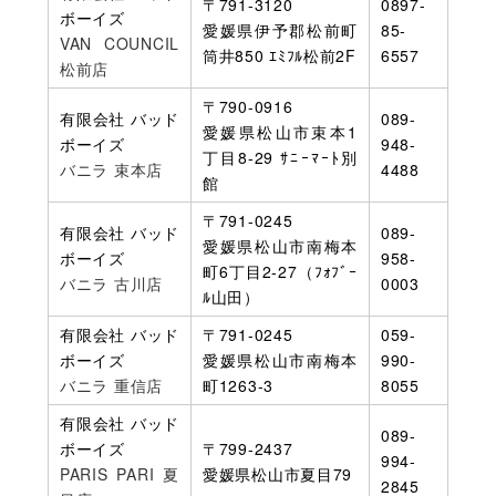
〒791-3120
0897-
ボーイズ
愛媛県伊予郡松前町
85-
VAN COUNCIL
筒井850 ｴﾐﾌﾙ松前2F
6557
松前店
〒790-0916
有限会社 バッド
089-
愛媛県松山市束本1
ボーイズ
948-
丁目8-29 ｻﾆｰﾏｰﾄ別
バニラ 束本店
4488
館
〒791-0245
有限会社 バッド
089-
愛媛県松山市南梅本
ボーイズ
958-
町6丁目2-27（ﾌｫﾌﾞｰ
バニラ 古川店
0003
ﾙ山田）
有限会社 バッド
〒791-0245
059-
ボーイズ
愛媛県松山市南梅本
990-
バニラ 重信店
町1263-3
8055
有限会社 バッド
089-
ボーイズ
〒799-2437
994-
PARIS PARI 夏
愛媛県松山市夏目79
2845