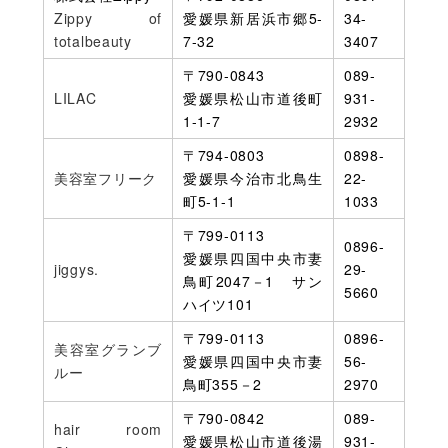
Zippy of
愛媛県新居浜市郷5-
34-
totalbeauty
7-32
3407
〒790-0843
089-
LILAC
愛媛県松山市道後町
931-
1-1-7
2932
〒794-0803
0898-
美容室フリーク
愛媛県今治市北鳥生
22-
町5-1-1
1033
〒799-0113
0896-
愛媛県四国中央市妻
jiggys.
29-
鳥町2047－1 サン
5660
ハイツ101
〒799-0113
0896-
美容室グランブ
愛媛県四国中央市妻
56-
ルー
鳥町355－2
2970
〒790-0842
089-
hair room
愛媛県松山市道後湯
931-