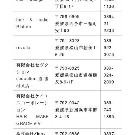
丁目6-17
1136
〒796-0909
0894-
hair & make
愛媛県西予市三瓶町
21-
Ribbon
安土90
2233
〒791-8023
089-
revelle
愛媛県松山市朝美1-
922-
6-25
0075
有限会社セダク
〒790-0825
089-
ション
愛媛県松山市道後樋
924-
seduction道後
又8-9-1F
2009
樋又店
有限会社ケイエ
スコーポレーシ
〒792-0042
089-
ョン
愛媛県新居浜市本郷
740-
HAIR MAKE
3-4-16
1885
GRACE ViVi
株式会社Zippy
〒792-0886
0897-