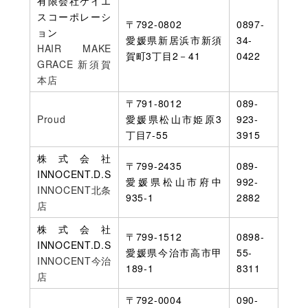
有限会社ケイエ
スコーポレーシ
〒792-0802
0897-
ョン
愛媛県新居浜市新須
34-
HAIR MAKE
賀町3丁目2－41
0422
GRACE 新須賀
本店
〒791-8012
089-
Proud
愛媛県松山市姫原3
923-
丁目7-55
3915
株式会社
〒799-2435
089-
INNOCENT.D.S
愛媛県松山市府中
992-
INNOCENT北条
935-1
2882
店
株式会社
〒799-1512
0898-
INNOCENT.D.S
愛媛県今治市高市甲
55-
INNOCENT今治
189-1
8311
店
〒792-0004
090-