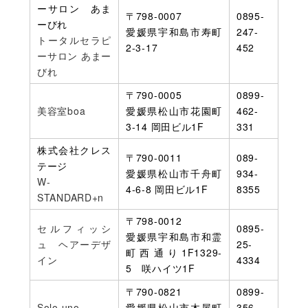
ーサロン あま
〒798-0007
0895-
ーびれ
愛媛県宇和島市寿町
247-
トータルセラピ
2-3-17
452
ーサロン あまー
びれ
〒790-0005
0899-
美容室boa
愛媛県松山市花園町
462-
3-14 岡田ビル1F
331
株式会社クレス
〒790-0011
089-
テージ
愛媛県松山市千舟町
934-
W-
4-6‐8 岡田ビル1F
8355
STANDARD+n
〒798-0012
セルフィッシ
0895-
愛媛県宇和島市和霊
ュ ヘアーデザ
25-
町西通り1F1329-
イン
4334
5 咲ハイツ1F
〒790-0821
0899-
Solo uno
愛媛県松山市木屋町
356-