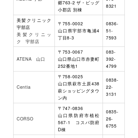
郷763-2 ザ・ビッグ
8321
小郡店 別棟
美髪クリニック
〒755-0002
0836-
宇部店
山口県宇部市亀浦4
51-
美髪クリニッ
丁目8-3
7593
ク 宇部店
〒753-0067
083-
ATENA 山口
山口県山口市赤妻町
392-
252番地1
4799
〒758-0025
0838-
山口県萩市土原438
Centia
22-
萩ショッピングタウ
3131
ン内
〒747-0836
0835-
山口県防府市植松
CORSO
26-
567-1 コスパ防府
6755
D棟