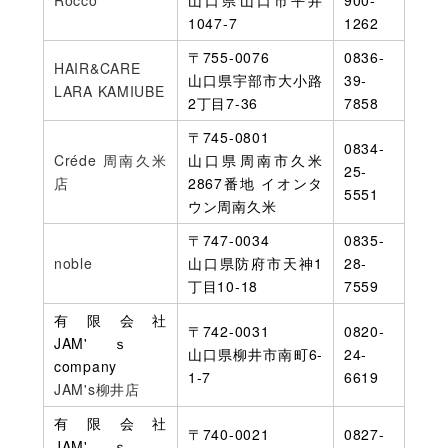
Rocco
山口県山口市平井
900-
1047-7
1262
〒755-0076
0836-
HAIR&CARE
山口県宇部市大小路
39-
LARA KAMIUBE
2丁目7-36
7858
〒745-0801
0834-
Créde 周南久米
山口県周南市久米
25-
店
2867番地 イオンタ
5551
ウン周南久米
〒747-0034
0835-
noble
山口県防府市天神1
28-
丁目10-18
7559
有限会社
〒742-0031
0820-
JAM'ｓ
山口県柳井市南町6-
24-
company
1-7
6619
JAM's柳井店
有限会社
〒740-0021
0827-
JAM'ｓ