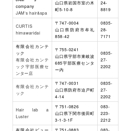
山口県岩国市室の木
24-
company
町5-10-8
8819
JAM's hair&spa
〒747-0004
0835-
CURTIS
山口県防府市牟礼
28-
himawaridai
858-42
7171
有限会社カンテ
〒755-0241
ック
0835-
山口県宇部市東岐波
有限会社カンテ
27-
685宇部医療センタ
ック宇部医療セ
2202
ー内
ンター店
〒747-0031
0835-
有限会社カンテ
山口県防府市迫戸町
27-
ック
4-14
2202
〒751-0826
083-
Hair lab a
山口県下関市後田町
223-
Luster
3-1-3-1F
2212
有限会社ビュー
〒751-0883
083-