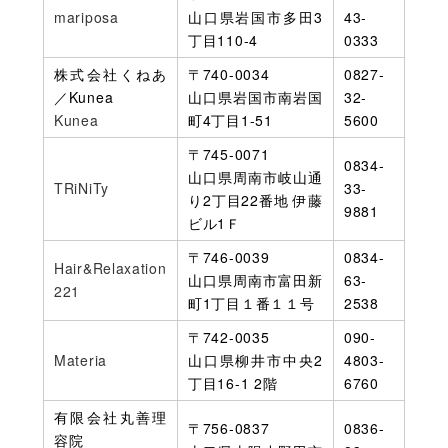
mariposa
山口県岩国市多田3
43-
丁目110-4
0333
株式会社くねあ
〒740-0034
0827-
／Kunea
山口県岩国市南岩国
32-
Kunea
町4丁目1-51
5600
〒745-0071
0834-
山口県周南市岐山通
TRiNiTy
33-
り2丁目22番地 伊藤
9881
ビル1Ｆ
〒746-0039
0834-
Hair&Relaxation
山口県周南市富田新
63-
221
町1丁目１番１１号
2538
〒742-0035
090-
Materia
山口県柳井市中央2
4803-
丁目16-1 2階
6760
有限会社丸善理
〒756-0837
0836-
容院