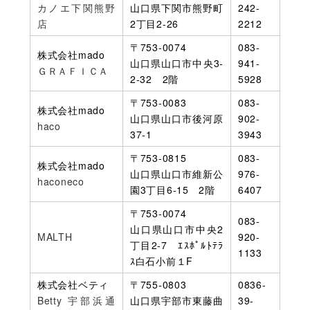
カノエ下関熊野
山口県下関市熊野町
242-
店
2丁目2-26
2212
〒753-0074
083-
株式会社mado
山口県山口市中央3‐
941-
ＧＲＡＦＩＣＡ
2‐32 2階
5928
〒753-0083
083-
株式会社mado
山口県山口市後河原
902-
haco
37‐1
3943
〒753-0815
083-
株式会社mado
山口県山口市維新公
976-
haconeco
園3丁目6‐15 2階
6407
〒753-0074
083-
山口県山口市中央2
MALTH
920-
丁目2‐7 ｴｽﾎﾟﾙﾄﾃﾗ
1133
ｽ白石小前１F
株式会社ベティ
〒755-0803
0836-
Betty 宇部浜通
山口県宇部市東藤曲
39-