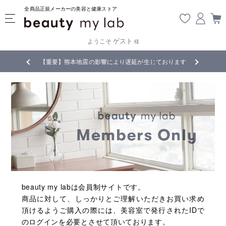
全商品正規メーカーの美容と健康ストア
ゲスト
ようこそ
様
無料
!
【重要】熊本地震の影響により遅延が生じております
beauty my labは会員制サイトです。
商品に対して、しっかりとご理解いただきお買い求め
頂けるようご購入の際には、美容室で発行されたIDで
のログインを必要とさせて頂いております。