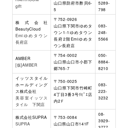
山口県防府市酢貝6-
5289-
gift
5
798
〒752-0926
株式会社
山口県下関市ゆめタ
083-
BeautyCloud
ウン1-1ゆめタウン
248-
Emiゆめタウン
長府2階Emiゆめタ
5566
長府店
ウン長府店
〒754-0002
050-
AMBER
山口県山口市小郡下
8884-
[仮]AMBER
郷765-7
8210
イッツスタイル
〒750-0025
ホールディング
083-
山口県下関市竹崎町
ス株式会社
223-
4丁目3番3号ﾘﾋﾟｴ店
美容室イッツス
3232
内2Ｆ
タイル 下関店
08-
株式会社SUPRA
〒753-0084
3929-
SUPRA
山口県山口市141F
3777