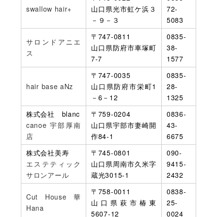
swallow hair+
山口県光市虹ケ浜３
72-
－９－３
5083
〒747-0811
0835-
サロンドアニエ
山口県防府市車塚町
38-
ス
7-7
1577
〒747-0035
0835-
hair base aNz
山口県防府市栄町1
28-
－6－12
1325
株式会社 blanc
〒759-0204
0836-
canoe 宇部厚南
山口県宇部市妻崎開
43-
店
作84-1
6675
株式会社美寿
〒745-0801
090-
エステティック
山口県周南市久米字
9415-
サロンアール
蔵光3015-1
2432
〒758-0011
0838-
Cut House 華
山口県萩市椿東
25-
Hana
5607-12
0024