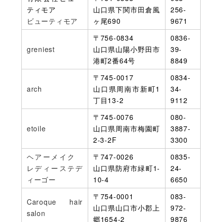
ティモア
山口県下関市田倉風
256-
ビューティモア
ヶ尾690
9671
〒756-0834
0836-
greniest
山口県山陽小野田市
39-
港町2番64号
8849
〒745-0017
0834-
arch
山口県周南市新町1
34-
丁目13-2
9112
〒745-0076
080-
etoile
山口県周南市梅園町
3887-
2-3-2F
3300
ヘアーメイク
〒747-0026
0835-
レディーステデ
山口県防府市緑町1-
24-
ィーゴー
10-4
6650
〒754-0001
083-
Caroque hair
山口県山口市小郡上
972-
salon
郷1654-2
9876