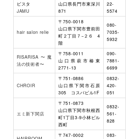
ビスタ
山口県長門市東深川
22-
JAMU
871
5574
〒750-0018
080-
山口県下関市豊前田
hair salon relie
7035-
町２丁目７−２６ 4
5932
階
〒758-0011
090-
RISARISA〜魔
山口県萩市椿東
7881-
法の技術者〜
2771-13
6699
〒751-0886
0832-
CHROIR
山口県下関市石原
420-
305 コスパビル1F
051
〒751-0873
0832-
山口県下関市秋根西
エミ新下関店
561-
町1丁目3‐9小林ビル
828
西町
〒747-0002
083-
HAIRROOM