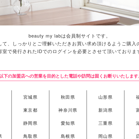
beauty my labは会員制サイトです。
して、しっかりとご理解いただきお買い求め頂けるようご購入
容室で発行されたIDでのログインを必要とさせて頂いておりま
※以下の加盟店への営業を目的とした電話や訪問は固くお断りいたします
県
宮城県
秋田県
山形県
県
東京都
神奈川県
新潟県
県
静岡県
愛知県
三重県
県
鳥取県
島根県
岡山県