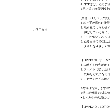
4. すすぎは、ぬる
※熱い湯では必要以上
[生せっけんパック洗顔
1. 顔と手が濡れた
2. 泡を立てようと
ご使用方法
3. 伸ばしていく際
4. 1～2分ほどパッ
5. ぬるま湯で10
6. タオルをやさし
【LIVING OIL オ
1. スポイトの先が
2. スポイトに吸い
3. 乾燥など気にな
す。セサミオイルはど
※冬場は乾燥しますの
※特に乾燥肌でお悩み
※むくみや体の気にな
【LIVING-OIL LOTI