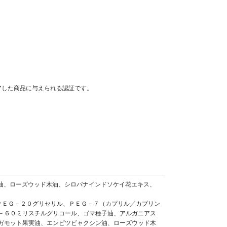
ック基準をクリアした商品に与えられる認証です。
クシン油、ローズウッド木油、シロバナインドソケイ花エキス、
アリン酸ＰＥＧ－２０グリセリル、ＰＥＧ－７（カプリル／カプリン
－６０ミリスチルグリコール、ゴマ種子油、アルガニアス
ガモット果実油、エンピツビャクシン油、ローズウッド木