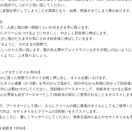
ま湯の流水でしっかりと洗い流してください。
に皮脂を弱くしてしまうことが原因となり、結果、乾燥させてしまう事があります
]
状態で、人差し指の第一関節くらいの大きさを手に取ります。
せずにクリームをつけるようにやさしく、やさしく顔全体に伸ばします。
に、少し泡がたちますが気にされず顔全体に伸ばしていきます。
クするように、そのままの状態で。
回以上しっかりと洗い流します。髪の生え際やフェイスラインもすすぎ残しのないように
く置くように、ふき取りましょう。
ーガニックセサミオイル 60ml】
オイルに浸った状態でスポイトを軽く押し出し、オイルを吸い上げます。
上げたオイル適量（2~3滴）を手のひらで温めて、顔の中心から外側に向かって顔全
る部分には重ねづけしてください。洗顔後のブースターとして、化粧水をつけると肌
んな季節も必ずブースターとして(化粧水の前)にご使用されることをオススメしま
で、ブースターとして使い、さらにクリームの後に最後のオイルとしてもご使用く
の方は、セサミオイルとクリームの2回使いをオススメします。
るところに、優しくマッサージしてください。身体を温めたあとやセサミオイルを
ON 化粧水 120ml】