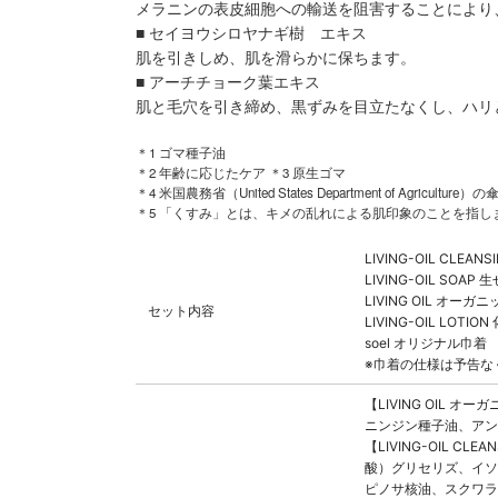
メラニンの表皮細胞への輸送を阻害することにより
■ セイヨウシロヤナギ樹 エキス
肌を引きしめ、肌を滑らかに保ちます。
■ アーチチョーク葉エキス
肌と毛穴を引き締め、黒ずみを目立たなくし、ハリ
＊1 ゴマ種子油
＊2 年齢に応じたケア ＊3 原生ゴマ
＊4 米国農務省（United States Department of Agr
＊5 「くすみ」とは、キメの乱れによる肌印象のことを指し
LIVING-OIL CLEA
LIVING-OIL SOAP
LIVING OIL オーガ
セット内容
LIVING-OIL LOTION
soel オリジナル巾着
※巾着の仕様は予告な
【LIVING OIL
ニンジン種子油、アン
【LIVING-OIL
酸）グリセリズ、イソ
ピノサ核油、スクワラ