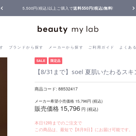
【重要】熊本地震の影響によりお届けに遅延が生じております
ら探す
ブランドから探す
メーカーから探す
ご利用ガイド
よく
す
ブランドから探す
メーカーから探す
ご利用ガイド
よくあ
SALE
限定品
【8/31まで】soel 夏肌いたわるス
商品コード:
88532417
メーカー希望小売価格
15,796
円 (税込)
15,796
販売価格
円 (税込)
本日12時までのご注文で
この商品は、最短で【8月9日】にお届け可能です。