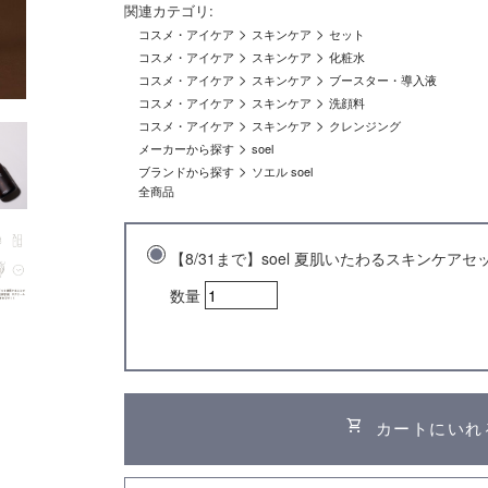
関連カテゴリ:
>
>
コスメ・アイケア
スキンケア
セット
>
>
コスメ・アイケア
スキンケア
化粧水
>
>
コスメ・アイケア
スキンケア
ブースター・導入液
>
>
コスメ・アイケア
スキンケア
洗顔料
>
>
コスメ・アイケア
スキンケア
クレンジング
>
メーカーから探す
soel
>
ブランドから探す
ソエル soel
全商品
【8/31まで】soel 夏肌いたわるスキンケアセ
数量
shopping_cart
カートにいれ