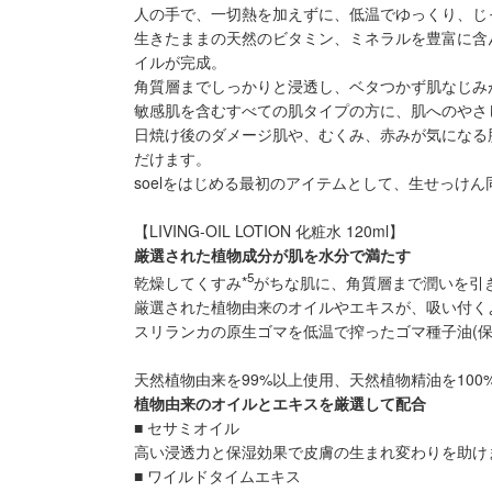
人の手で、一切熱を加えずに、低温でゆっくり、じ
生きたままの天然のビタミン、ミネラルを豊富に含
イルが完成。
角質層までしっかりと浸透し、ベタつかず肌なじみ
敏感肌を含むすべての肌タイプの方に、肌へのやさ
日焼け後のダメージ肌や、むくみ、赤みが気になる
だけます。
soelをはじめる最初のアイテムとして、生せっけ
【LIVING-OIL LOTION 化粧水 120ml】
厳選された植物成分が肌を水分で満たす
5
乾燥してくすみ*
がちな肌に、角質層まで潤いを引
厳選された植物由来のオイルやエキスが、吸い付く
スリランカの原生ゴマを低温で搾ったゴマ種子油(保
天然植物由来を99%以上使用、天然植物精油を100
植物由来のオイルとエキスを厳選して配合
■ セサミオイル
高い浸透力と保湿効果で皮膚の生まれ変わりを助け
■ ワイルドタイムエキス