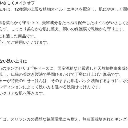
やさしくメイクオフ
ジェルは、12種類の上質な植物オイル・エキスを配合し、肌にやさしく
肌を柔らかく守りつつ、美容成分をたっぷり配合したオイルがやさしく
らず、しっとり柔らかな肌に整え、潤いの保護膜で乾燥から守ります。
にも適した商品です。
心してご使用いただけます。
ない洗い上りに
3
カのキングセサミ*
をベースに、国産酒粕など厳選した天然植物由来成
現し、伝統の釡炊き製法で手間ひまかけて丁寧に仕上げた逸品です。
ャーが特徴の生せっけんは、そのままお肌をパック洗顔するように、水
ンディションによって洗い方も選べる洗顔せっけんです。
いクリアな肌へ導きます。
1
*
は、スリランカの過酷な気候環境にも耐え、無農薬栽培されたキング