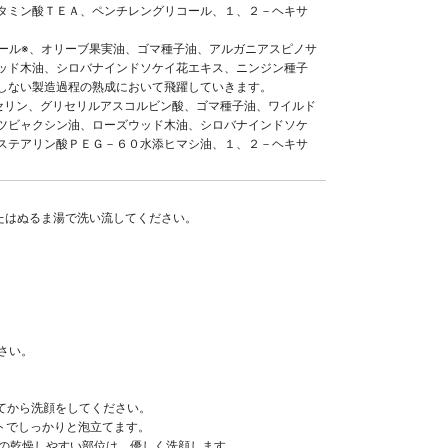
タミン酸ＴＥＡ、ペンチレングリコール、１、２－ヘキサ
、エタノール※、オリーブ果実油、ゴマ種子油、アルガニアスピノサ
ッド木油、シロバナインドソケイ花エキス、ニンジン種子
しない製造過程の熟成において飛躍していきます。
ン、グリセリン、グリセリルアスコルビン酸、ゴマ種子油、ワイルド
ツビャクシン油、ローズウッド木油、シロバナインドソケ
ステアリン酸ＰＥＧ－６０水添ヒマシ油、１、２－ヘキサ
またはぬるま湯で洗い流してください。
さい。
してから洗顔をしてください。
ットでしっかりと泡立てます。
どの乾燥しやすい部位は、優しく洗顔します。