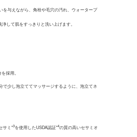
潤いを与えながら、角栓や毛穴の汚れ、ウォータープ
洗浄して肌をすっきりと洗い上げます。
分を採用。
分で少し泡立ててマッサージするように、泡立てネ
3
4
セサミ*
を使用したUSDA認証*
の質の高いセサミオ