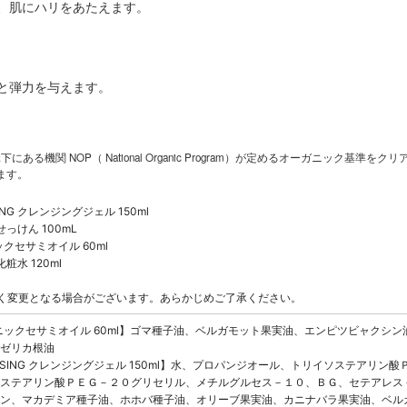
、肌にハリをあたえます。
と弾力を与えます。
iculture）の傘下にある機関 NOP（ National Organic Program）が定めるオーガニ
ます。
NSING クレンジングジェル 150ml
 生せっけん 100mL
ニックセサミオイル 60ml
 化粧水 120ml
く変更となる場合がございます。あらかじめご了承ください。
 オーガニックセサミオイル 60ml】ゴマ種子油、ベルガモット果実油、エンピツビャ
ゼリカ根油
 CLEANSING クレンジングジェル 150ml】水、プロパンジオール、トリイソステ
ステアリン酸ＰＥＧ－２０グリセリル、メチルグルセス－１０、ＢＧ、セテアレス
ン、マカデミア種子油、ホホバ種子油、オリーブ果実油、カニナバラ果実油、ベル