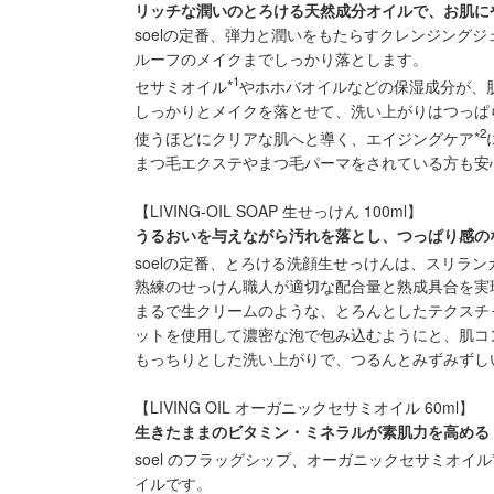
リッチな潤いのとろける天然成分オイルで、お肌に
soelの定番、弾力と潤いをもたらすクレンジング
ルーフのメイクまでしっかり落とします。
1
セサミオイル*
やホホバオイルなどの保湿成分が、
しっかりとメイクを落とせて、洗い上がりはつっぱ
2
使うほどにクリアな肌へと導く、エイジングケア*
まつ毛エクステやまつ毛パーマをされている方も安
【LIVING-OIL SOAP 生せっけん 100ml】
うるおいを与えながら汚れを落とし、つっぱり感の
soelの定番、とろける洗顔生せっけんは、スリラン
熟練のせっけん職人が適切な配合量と熟成具合を実
まるで生クリームのような、とろんとしたテクスチ
ットを使用して濃密な泡で包み込むようにと、肌コ
もっちりとした洗い上がりで、つるんとみずみずし
【LIVING OIL オーガニックセサミオイル 60ml】
生きたままのビタミン・ミネラルが素肌力を高める
soel のフラッグシップ、オーガニックセサミオイル
イルです。