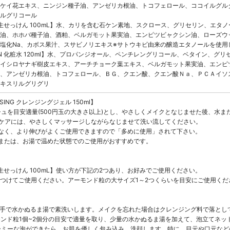
ケイ花エキス、ニンジン種子油、アンゼリカ根油、トコフェロール、ココイルグル
ルグリコール
 SOAP 生せっけん 100mL】水、カリを含む石ケン素地、スクロース、グリセリン
油、ホホバ種子油、酒粕、ベルガモット果実油、エンピツビャクシン油、ローズウ
塩化Na、カボス果汁、スサビノリエキス※サトウキビ由来の醸造エタノールを使用
 LOTION 化粧水 120ml】水、プロパンジオール、ペンチレングリコール、ベタイ
イシロヤナギ樹皮エキス、アーチチョーク葉エキス、ベルガモット果実油、エンピ
、アンゼリカ根油、トコフェロール、ＢＧ、クエン酸、クエン酸Ｎａ、ＰＣＡイソ
キスリルグリグリ
EANSING クレンジングジェル 150ml】
プッシュを目安適量(500円玉の大きさ以上)とし、やさしくメイクとなじませた後、水
りのケアには、やさしくマッサージしながらなじませて洗い流してください。
なく、より伸びがよくご使用できますので「多めに使用」されて下さい。
または、お湯で温めた状態でのご使用がおすすめです。
SOAP 生せっけん 100mL】使い方が下記の2つあり、お好みでご使用ください。
つけてご使用ください。アーモンド粒の大サイズ1～2つくらいを目安にご使用くだ
顔と手で水かぬるま湯で素洗いします。メイクを忘れた場合はクレンジング料で落と
ーモンド粒1個~2個分の目安で適量を取り、少量の水かぬるま湯を加えて、泡立てネ
リーミーな泡ができたら、お肌を優しく包み込み、洗顔します。特に、目元や口元な