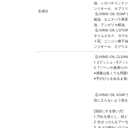
油、シロバナインドソ
ンジオール、カプリリ
全成分
【LIVING-OIL
核油、カニナバラ果実
油、アンゼリカ根油、
【LIVING-OIL
タイムエキス、ヨウセ
イ花、ニンジン種子油
ンジオール、カプリエ
【LIVING-OIL CL
1. 3プッシュ～5
2. Tゾーンや鼻周
※適量は多くても問題
※手のひらをぬるま湯
【LIVING-OIL 
目に入らないよう気を
[洗顔にする使い方]
1. 汚れを落とし、
2. 生せっけんをア
3. キメの細かいク