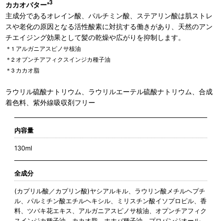
3
カカオバター*
主成分であるオレイン酸、パルチミン酸、ステアリン酸は肌ストレ
スや老化の原因となる活性酸素に対抗する働きがあり、天然のアン
チエイジング効果として髪の乾燥や広がりを抑制します。
＊1 アルガニアスピノサ核油
＊2 オブンチアフィクスインジカ種子油
＊3 カカオ脂
ラウリル硫酸ナトリウム、ラウリルエーテル硫酸ナトリウム、合成
着色料、紫外線吸収剤フリー
内容量
130ml
全成分
(カプリル酸／カプリン酸)ヤシアルキル、ラウリン酸メチルヘプチ
ル、パルミチン酸エチルヘキシル、ミリスチン酸イソプロピル、香
料、ツバキ花エキス、アルガニアスピノサ核油、オプンチアフィク
スインジカ種子油、カカオ脂、ホホバ種子油、プロパンジオール、