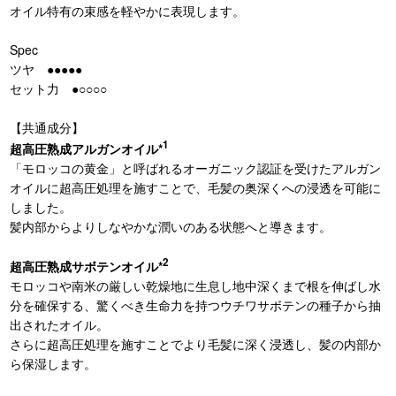
オイル特有の束感を軽やかに表現します。
Spec
ツヤ ●●●●●
セット力 ●○○○○
【共通成分】
1
超高圧熟成アルガンオイル*
「モロッコの黄金」と呼ばれるオーガニック認証を受けたアルガン
オイルに超高圧処理を施すことで、毛髪の奥深くへの浸透を可能に
しました。
髪内部からよりしなやかな潤いのある状態へと導きます。
2
超高圧熟成サボテンオイル*
モロッコや南米の厳しい乾燥地に生息し地中深くまで根を伸ばし水
分を確保する、驚くべき生命力を持つウチワサボテンの種子から抽
出されたオイル。
さらに超高圧処理を施すことでより毛髪に深く浸透し、髪の内部か
ら保湿します。