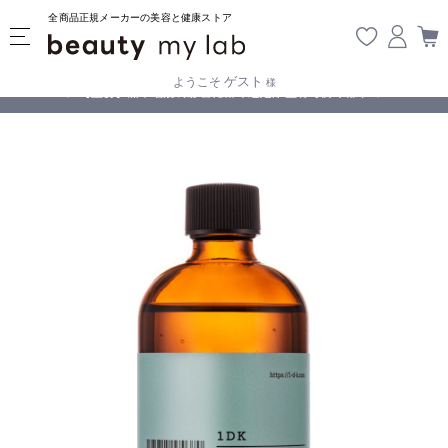
全商品正規メーカーの美容と健康ストア
ゲスト
ようこそ
様
無料
!
【重要】熊本地震の影響により遅延が生じております