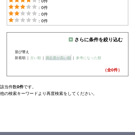
：0件
：0件
：0件
：0件
さらに条件を絞り込む
並び替え
新着順
|
古い順
|
満足度が高い順
|
参考になった順
（全0
件）
該当件数
0件
です。
他の検索キーワードより再度検索をしてください。