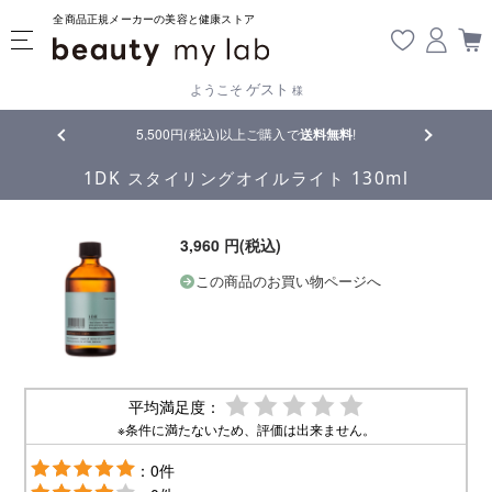
全商品正規メーカーの美容と健康ストア
ゲスト
ようこそ
様
品
5,500円(税込)以上ご購入で
送料無料
!
【重要】熊
1DK スタイリングオイルライト 130ml
3,960 円(税込)
この商品のお買い物ページへ
平均満足度：
※条件に満たないため、評価は出来ません。
：0件