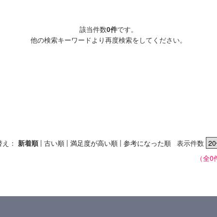
該当件数
0件
です。
他の検索キーワードより再度検索をしてください。
|
|
|
替え：
新着順
古い順
満足度が高い順
参考になった順
表示件数
（全0