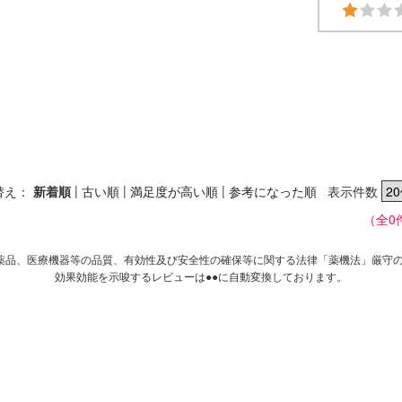
|
|
|
替え：
新着順
古い順
満足度が高い順
参考になった順
表示件数
（全0
薬品、医療機器等の品質、有効性及び安全性の確保等に関する法律「薬機法」厳守
効果効能を示唆するレビューは●●に自動変換しております。