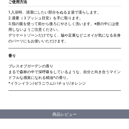
ご使用方法
1.入浴時、清潔にしたい部分をぬるま湯で濡らします。
2.適量（３プッシュ目安）を手に取ります。
3.指の腹を使って前から後ろにやさしく洗います。※膣の中には使
用しないようご注意ください。
デリケートゾーンだけでなく、脇や足裏などニオイが気になる全身
のパーツにもお使いいただけます。
香り
ブレスオブガーデンの香り
まるで森林の中で深呼吸をしているような、自分と向き合うマイン
ドフルな感覚になれる精油*の香り。
*イランイラン/ゼラニウム/パチョリ/オレンジ
商品レビュー