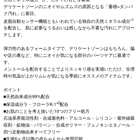
デリケートゾーンのニオイやムズムズの原因となる「蓄積=タンパ
ク汚れ」に着目。
1
皮脂自動センサー機能ともいわれている独自の天然ミネラル成分*
を配合し、肌に必要なうるおいは残しながら不要な汚れにアプロー
チします。
弾力性のあるフォームタイプで、デリケートゾーンはもちろん、脇
や足の裏など、特にニオイが気になる部分のパーツケアに最適で
す。
メントールを配合することでよりスッキリ感を実感いただけ、生理
時や気温が上がりムレが気になる季節にオススメのアイテムです。
ポイント
■天然由来成分99%配合
2
■保湿成分ラ・フローラK-1*
配合
■お肌のことを考え抜いた10つのフリー処方
石油系界面活性剤・合成着色料・アルコール・シリコン・紫外線吸
収剤・鉱物油・パラベン・合成ポリマー・フェノキシエタノール・
四つ足動物由来すべてフリー
■生後6ヶ月以降の赤ちゃんから使用可能