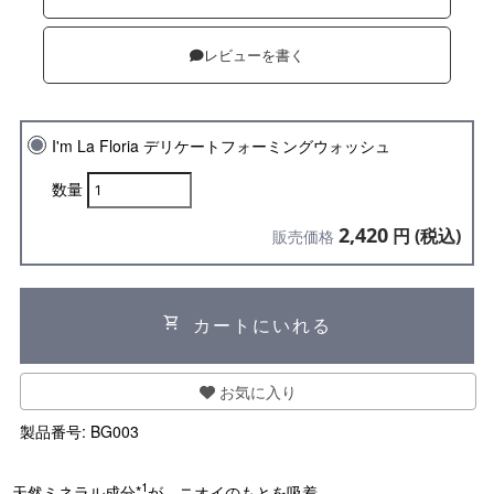
レビューを書く
I'm La Floria デリケートフォーミングウォッシュ
数量
2,420
円 (税込)
販売価格
shopping_cart
カートにいれる
お気に入り
製品番号:
BG003
1
天然ミネラル成分*
が、ニオイのもとを吸着