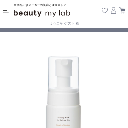
全商品正規メーカーの美容と健康ストア
ゲスト
ようこそ
様
無料
!
【重要】熊本地震の影響により遅延が生じております