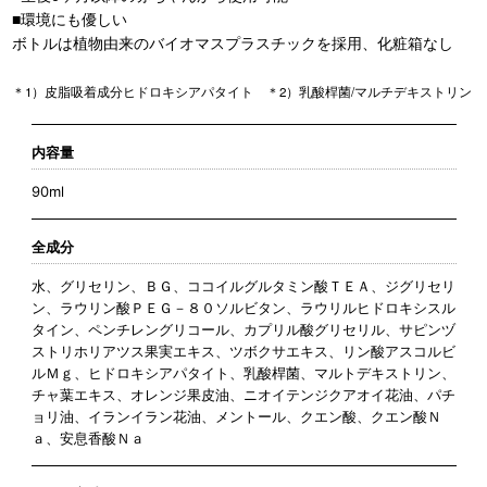
■環境にも優しい
ボトルは植物由来のバイオマスプラスチックを採用、化粧箱なし
＊1）皮脂吸着成分ヒドロキシアパタイト ＊2）乳酸桿菌/マルチデキストリン
内容量
90ml
全成分
水、グリセリン、ＢＧ、ココイルグルタミン酸ＴＥＡ、ジグリセリ
ン、ラウリン酸ＰＥＧ－８０ソルビタン、ラウリルヒドロキシスル
タイン、ペンチレングリコール、カプリル酸グリセリル、サピンヅ
ストリホリアツス果実エキス、ツボクサエキス、リン酸アスコルビ
ルＭｇ、ヒドロキシアパタイト、乳酸桿菌、マルトデキストリン、
チャ葉エキス、オレンジ果皮油、ニオイテンジクアオイ花油、パチ
ョリ油、イランイラン花油、メントール、クエン酸、クエン酸Ｎ
ａ、安息香酸Ｎａ