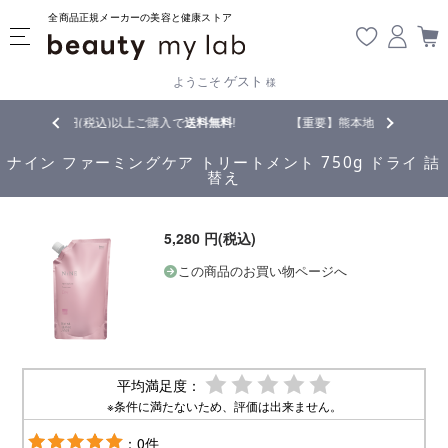
全商品正規メーカーの美容と健康ストア
ゲスト
ようこそ
様
税込)以上ご購入で
送料無料
!
【重要】熊本地震の影響により遅延が生じてお
ナイン ファーミングケア トリートメント 750g ドライ 詰
替え
5,280 円(税込)
この商品のお買い物ページへ
平均満足度：
※条件に満たないため、評価は出来ません。
：0件