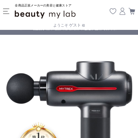
全商品正規メーカーの美容と健康ストア
ゲスト
ようこそ
様
無料
!
【重要】熊本地震の影響により遅延が生じております