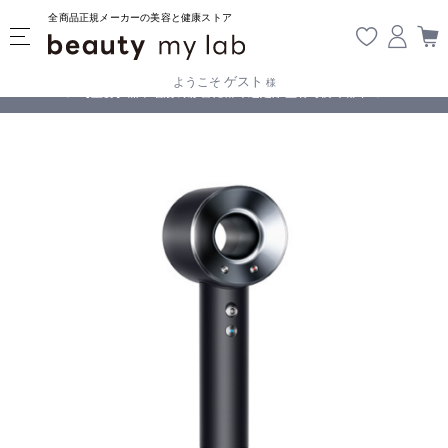
全商品正規メーカーの美容と健康ストア
ゲスト
ようこそ
様
無料
!
【重要】熊本地震の影響により遅延が生じております