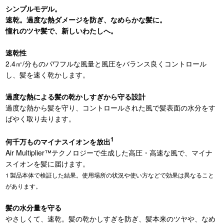
シンプルモデル。
速乾。過度な熱ダメージを防ぎ、なめらかな髪に。
憧れのツヤ髪で、新しいわたしへ。
速乾性
2.4㎥/分ものパワフルな風量と風圧をバランス良くコントロール
し、髪を速く乾かします。
過度な熱による髪の乾かしすぎから守る設計
過度な熱から髪を守り、コントロールされた風で髪表面の水分をす
ばやく取り去ります。
1
何千万ものマイナスイオンを放出
Air Multiplier™テクノロジーで生成した高圧・高速な風で、マイナ
スイオンを髪に届けます。
1 製品本体で検証した結果。使用場所の状況や使い方などで効果は異なること
があります。
髪の水分量を守る
やさしくて、速乾。髪の乾かしすぎを防ぎ、髪本来のツヤや、なめ