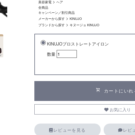
>
美容家電
ヘア
全商品
キャンペーン／割引商品
>
メーカーから探す
KINUJO
>
ブランドから探す
キヌージョ KINUJO
KINUJOプロストレートアイロン
数量
shopping_cart
カートにいれ
お気に入り
レビューを見る
レビ