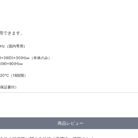
用できます。
60Hz（国内専用）
×39(D)×30(H)㎜（本体のみ）
W)×90(H)㎜
20℃（18段階）
保証書付）
商品レビュー