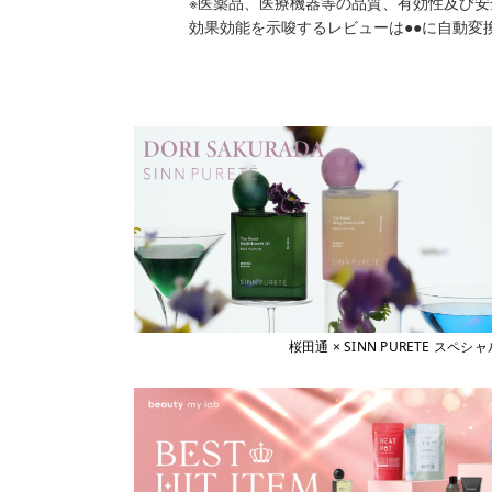
※医薬品、医療機器等の品質、有効性及び
効果効能を示唆するレビューは●●に自動変
桜田通 × SINN PURETE 