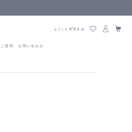
【重要】熊本地震の影響によりお届けに遅延が生じております
あるご質問
お問い合わせ
ゲスト
ようこそ
様
るご質問
お問い合わせ