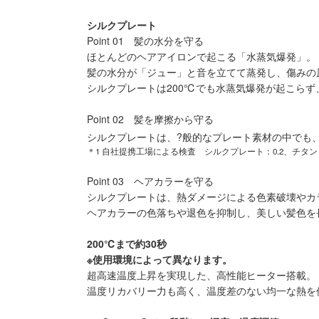
シルクプレート
Point 01 髪の水分を守る
ほとんどのヘアアイロンで起こる「水蒸気爆発」。
髪の水分が「ジュー」と音を立てて蒸発し、傷みの
シルクプレートは200℃でも水蒸気爆発が起こら
Point 02 髪を摩擦から守る
シルクプレートは、?般的なプレート素材の中でも、
＊1 自社提携工場による検査 シルクプレート：0.2、チタン：0.
Point 03 ヘアカラーを守る
シルクプレートは、熱ダメージによる色素破壊やカ
ヘアカラーの色落ちや退色を抑制し、美しい髪色を
200℃まで約30秒
※使用環境によって異なります。
超高速温度上昇を実現した、高性能ヒーター搭載。
温度リカバリー力も高く、温度差のない均一な熱を