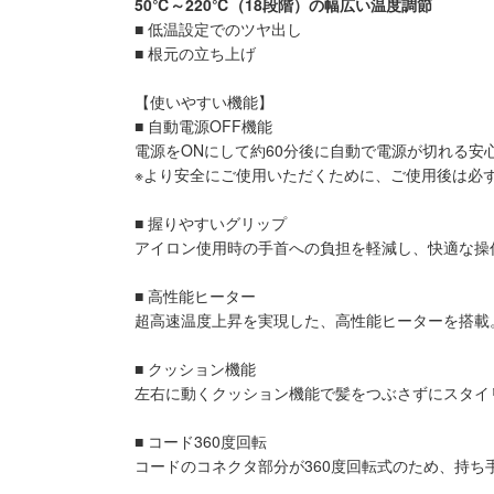
50℃～220℃（18段階）の幅広い温度調節
■ 低温設定でのツヤ出し
■ 根元の立ち上げ
【使いやすい機能】
■ 自動電源OFF機能
電源をONにして約60分後に自動で電源が切れる安
※より安全にご使用いただくために、ご使用後は必
■ 握りやすいグリップ
アイロン使用時の手首への負担を軽減し、快適な操
■ 高性能ヒーター
超高速温度上昇を実現した、高性能ヒーターを搭載
■ クッション機能
左右に動くクッション機能で髪をつぶさずにスタイ
■ コード360度回転
コードのコネクタ部分が360度回転式のため、持