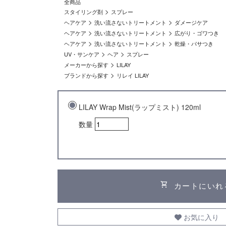
全商品
>
スタイリング剤
スプレー
>
>
ヘアケア
洗い流さないトリートメント
ダメージケア
>
>
ヘアケア
洗い流さないトリートメント
広がり・ゴワつき
>
>
ヘアケア
洗い流さないトリートメント
乾燥・パサつき
>
>
UV・サンケア
ヘア
スプレー
>
メーカーから探す
LILAY
>
ブランドから探す
リレイ LILAY
LILAY Wrap Mist(ラップミスト) 120ml
数量
shopping_cart
カートにいれ
お気に入り