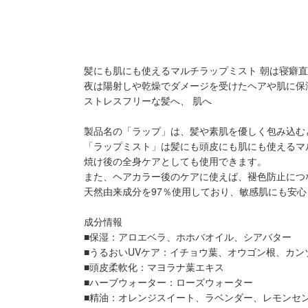
髪にも肌にも使えるマルチラップミスト 朝は寝癖
夜は陽射しや乾燥でダメージを受けたヘアや肌に保
ストレスフリーな髪へ、 肌へ
製品名の「ラップ」は、髪や素肌を優しく包み込む
「ラップミスト」は髪にも頭皮にも肌にも使えるマ
焼け後の全身ケアとしても使用できます。
また、ヘアカラー後のケアに使えば、褪色防止につ
天然由来成分を97％使用しており、敏感肌にも安
成分情報
■保湿：アロエベラ、ホホバオイル、シアバター
■うるおいUVケア：イチョウ葉、オウゴン根、カン
■頭皮柔軟化：マヨラナ葉エキス
■ハーブウォーター：ローズウォーター
■精油：オレンジスイート、ラベンダー、レモンセ