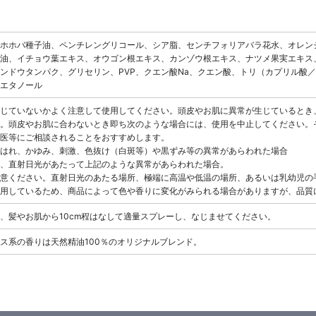
ホホバ種子油、ペンチレングリコール、シア脂、センチフォリアバラ花水、オレン
油、イチョウ葉エキス、オウゴン根エキス、カンゾウ根エキス、ナツメ果実エキス
ンドウタンパク、グリセリン、PVP、クエン酸Na、クエン酸、トリ（カプリル酸／カ
エタノール
じていないかよく注意して使用してください。頭皮やお肌に異常が生じているとき
。頭皮やお肌に合わないとき即ち次のような場合には、使用を中止してください。
医等にご相談されることをおすすめします。
はれ、かゆみ、刺激、色抜け（白斑等）や黒ずみ等の異常があらわれた場合
、直射日光があたって上記のような異常があらわれた場合。
意ください。直射日光のあたる場所、極端に高温や低温の場所、あるいは乳幼児の
用しているため、商品によって色や香りに変化がみられる場合がありますが、品質
、髪やお肌から10cm程はなして適量スプレーし、なじませてください。
ス系の香りは天然精油100％のオリジナルブレンド。