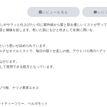
レビューを見る
レビ
直しやサラッと仕上げたい日に紫外線から髪と肌を優しいミストが守っ
湿と補修を促します。乾いた肌にもひと吹きして全身に潤いを。
という思いが込められています。
ルチなオイルミストで、毎日の寝ぐせ直しの他、アウトバス用のヘアト
ながります。
心して使用できる処方となっています。
ゾウ根、ナツメ果実エキス
ントティーツリー、ベルガモット