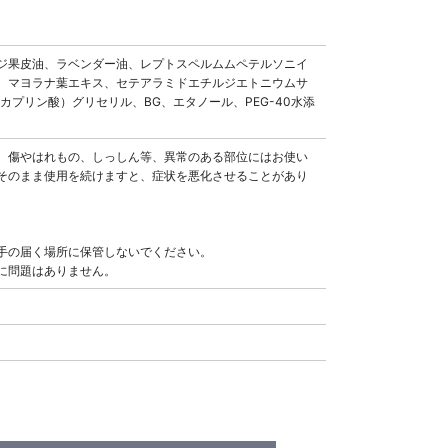
ジ果皮油、ラベンダー油、レプトスペルムムペテルソニイ
、マヨラナ葉エキス、セテアラミドエチルジエトニウムサ
プリン酸）グリセリル、BG、エタノール、PEG-40水添
、傷やはれもの、しっしん等、異常のある部位にはお使い
そのまま使用を続けますと、症状を悪化させることがあり
手の届く場所に保管しないでください。
に問題はありません。