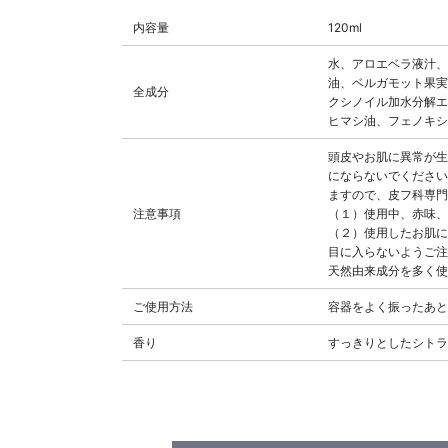
内容量
120ml
水、アロエベラ液汁、
油、ベルガモット果実
全成分
クシノイル加水分解エ
ヒマシ油、フェノキシ
頭皮やお肌に異常が生
にならないでください
ますので、皮フ科専門
注意事項
（１）使用中、赤味、
（２）使用したお肌に
目に入らないようご注
天然由来成分を多く使
ご使用方法
容器をよく振ったあと
香り
すっきりとしたシトラ