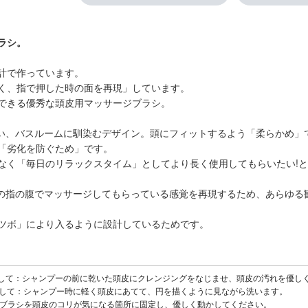
ラシ。
計で作っています。
く、指で押した時の面を再現」しています。
できる優秀な頭皮用マッサージブラシ。
ない、バスルームに馴染むデザイン。
頭にフィットするよう「柔らかめ」
「劣化を防ぐため」です。
なく「毎日のリラックスタイム」としてより長く使用してもらいたい!
.人の指の腹でマッサージしてもらっている感覚を再現するため、あらゆ
ツボ」により入るように設計しているためです。
として：シャンプーの前に乾いた頭皮にクレンジングをなじませ、頭皮の汚れを優し
として：シャンプー時に軽く頭皮にあてて、円を描くように見ながら洗います。
：ブラシを頭皮のコリが気になる箇所に固定し、優しく動かしてください。