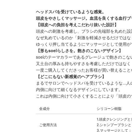
ヘッドスパを受けているような感覚。
頭皮をやさしくマッサージ。血流を良くする血行ブ
【頭皮への負担を考えこだわり抜いた設計】
頭皮への刺激を考慮し、ブラシの先端部を丸めた設
なぜ丸めているのか「刺激を軽減させるだけではな
ゆっくり押し当てるようにマッサージとして使用が
【形もsoelらしさを。飽きのこないデザイン】
soelのテーマカラーであるグレージュで飽きのこ
又
土台の厚みも持ちやすさを考慮しただけではなく
一度ご購入してくださったお客様が買い替えること
【どこにもない新感覚のヘアブラシ】
まるでサロンでヘッドスパを受けているような..
内側に向けて細くなるデザインにしています。
これは内側に向けて小さくすることにより「頭皮の
全成分
シリコーン樹脂
1.頭皮クレンジング
ご使用方法
2.シャンプーブラシ
3.マッサージとして