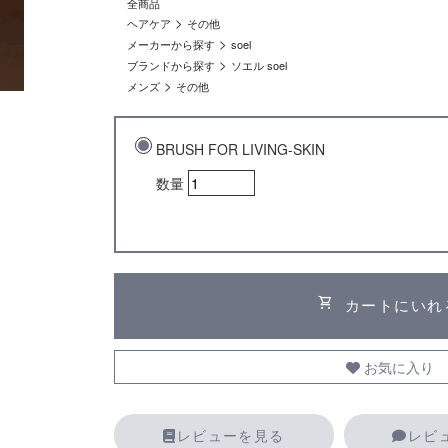
全商品
>
ヘアケア
その他
>
メーカーから探す
soel
>
ブランドから探す
ソエル soel
>
メンズ
その他
BRUSH FOR LIVING-SKIN
数量
shopping_cart
カートにいれ
お気に入り
レビューを見る
レビ