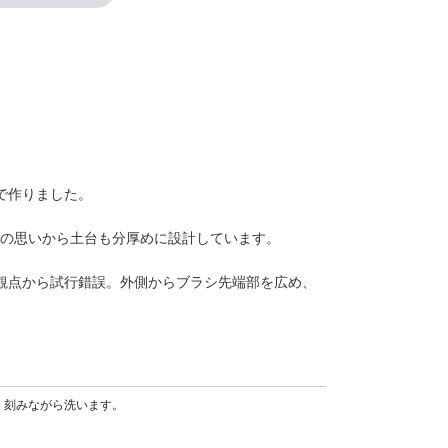
で作りました。
との思いから土台も分厚めに設計しています。
る観点から試行錯誤。外側からブラシ先端部を広め、
く刻みながら洗います。