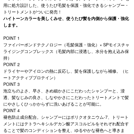
用に処方設計した、使うたび毛髪を保護・強化できるシャンプー・
トリートメントがついに発売！
ハイトーンカラーを美しくみせ、使うたび髪を内側から保護・強化
します。
POINT 1
ファイバーボンドテクノロジー（毛髪保護・強化）× SPモイスチャ
ライジングコンプレックス（毛髪内部に浸透し、水分を抱え込み保
持）
POINT 2
ドライヤーやアイロンの熱に反応し、髪を保護しながら補修。（ヒ
ートアクティブプロテイン）
POINT 3
泡立ちのよさ、早さ、きめ細かさにこだわったシャンプーと、浸
透、髪なじみの良さ、しなやかさにこだわったトリートメントで髪
にやさしくひっかからずに洗いあげることが可能に。
POINT 4
褪色防止成分配合。シャンプーにはポリクオタニウム-7、トリート
メントにはテトラヘキシルデカン酸アスコルビルをそれぞれ配合す
ることで髪のコンディションを整え、ゆるやかな褪色へと導きま