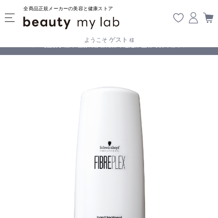
全商品正規メーカーの美容と健康ストア
ゲスト
ようこそ
様
無料
!
【重要】熊本地震の影響により遅延が生じております