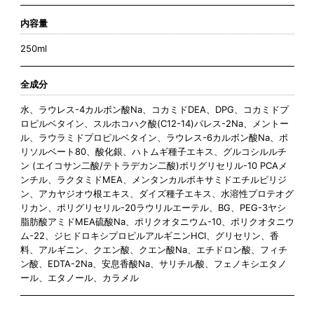
内容量
250ml
全成分
水、ラウレス-4カルボン酸Na、コカミドDEA、DPG、コカミドプ
ロピルベタイン、スルホコハク酸(C12-14)パレス-2Na、メントー
ル、ラウラミドプロピルベタイン、ラウレス-6カルボン酸Na、ポ
リソルベート80、酸化銀、ハトムギ種子エキス、グルコシルルチ
ン (エイコサン二酸/テトラデカン二酸)ポリグリセリル-10 PCAメ
ンチル、ラクタミドMEA、メンタンカルボキサミドエチルピリジ
ン、アカヤジオウ根エキス、ダイズ種子エキス、水溶性プロテオグ
リカン、ポリグリセリル-20ラウリルエーテル、BG、PEG-3ヤシ
脂肪酸アミドMEA硫酸Na、ポリクオタニウム-10、ポリクオタニウ
ム-22、ジヒドロキシプロピルアルギニンHCI、グリセリン、香
料、アルギニン、クエン酸、クエン酸Na、エチドロン酸、フィチ
ン酸、EDTA-2Na、安息香酸Na、サリチル酸、フェノキシエタノ
ール、エタノール、カラメル