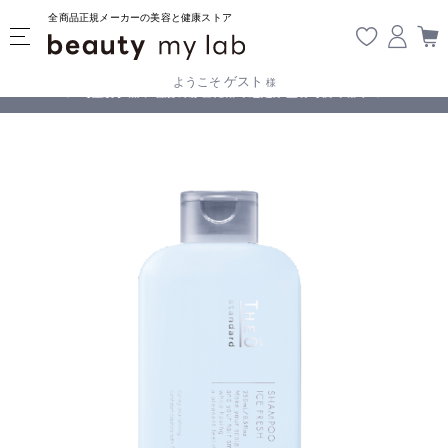
全商品正規メーカーの美容と健康ストア
ゲスト
ようこそ
様
無料
!
【重要】熊本地震の影響により遅延が生じております