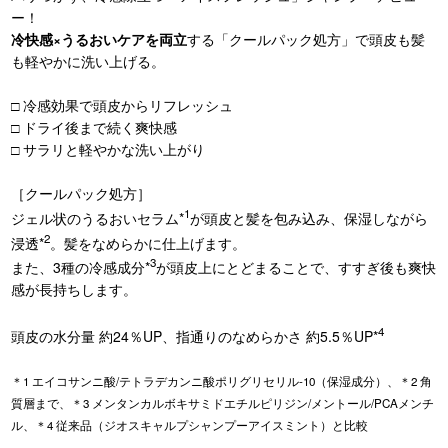
ー！
冷快感×うるおいケアを両立
する「クールパック処方」で頭皮も髪
も軽やかに洗い上げる。
□ 冷感効果で頭皮からリフレッシュ
□ ドライ後まで続く爽快感
□ サラリと軽やかな洗い上がり
［クールパック処方］
1
ジェル状のうるおいセラム*
が頭皮と髪を包み込み、保湿しながら
2
浸透*
。髪をなめらかに仕上げます。
3
また、3種の冷感成分*
が頭皮上にとどまることで、すすぎ後も爽快
感が長持ちします。
4
頭皮の水分量 約24％UP、指通りのなめらかさ 約5.5％UP*
＊1 エイコサンニ酸/テトラデカンニ酸ポリグリセリル-10（保湿成分）、＊2 角
質層まで、＊3 メンタンカルボキサミドエチルピリジン/メントール/PCAメンチ
ル、＊4 従来品（ジオスキャルプシャンプーアイスミント）と比較