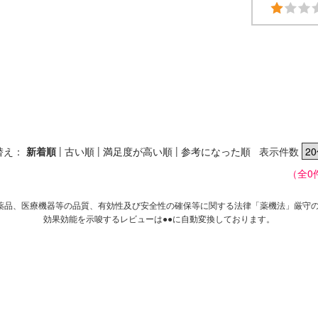
|
|
|
替え：
新着順
古い順
満足度が高い順
参考になった順
表示件数
（全0
薬品、医療機器等の品質、有効性及び安全性の確保等に関する法律「薬機法」厳守
効果効能を示唆するレビューは●●に自動変換しております。