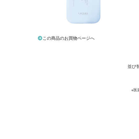
この商品のお買物ページへ
並び
※医