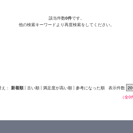
該当件数
0件
です。
他の検索キーワードより再度検索をしてください。
|
|
|
替え：
新着順
古い順
満足度が高い順
参考になった順
表示件数
（全0