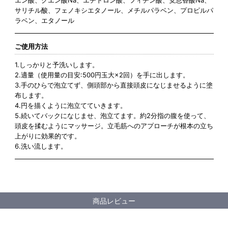
エン酸、クエン酸Na、エチドロン酸、フィチン酸、安息香酸Na、
サリチル酸、フェノキシエタノール、メチルパラベン、プロピルパ
ラベン、エタノール
ご使用方法
1.しっかりと予洗いします。
2.適量（使用量の目安:500円玉大×2回）を手に出します。
3.手のひらで泡立てず、側頭部から直接頭皮になじませるように塗
布します。
4.円を描くように泡立てていきます。
5.続いてバックになじませ、泡立てます。約2分指の腹を使って、
頭皮を揉むようにマッサージ。立毛筋へのアプローチが根本の立ち
上がりに効果的です。
6.洗い流します。
商品レビュー