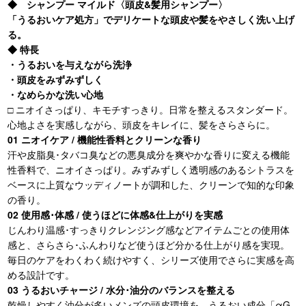
◆ シャンプー マイルド〈頭皮&髪用シャンプー〉
「うるおいケア処方」でデリケートな頭皮や髪をやさしく洗い上げ
る。
◆ 特長
・うるおいを与えながら洗浄
・頭皮をみずみずしく
・なめらかな洗い心地
□ ニオイさっぱり、キモチすっきり。日常を整えるスタンダード。
心地よさを実感しながら、頭皮をキレイに、髪をさらさらに。
01 ニオイケア / 機能性香料とクリーンな香り
汗や皮脂臭･タバコ臭などの悪臭成分を爽やかな香りに変える機能
性香料で、ニオイさっぱり。みずみずしく透明感のあるシトラスを
ベースに上質なウッディノートが調和した、クリーンで知的な印象
の香り。
02 使用感･体感 / 使うほどに体感&仕上がりを実感
じんわり温感･すっきりクレンジング感などアイテムごとの使用体
感と、さらさら･ふんわりなど使うほど分かる仕上がり感を実現。
毎日のケアをわくわく続けやすく、シリーズ使用でさらに実感を高
める設計です。
03 うるおいチャージ / 水分･油分のバランスを整える
乾燥しやすく油分が多いメンズの頭皮環境を、うるおい成分「αG