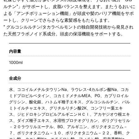
ルチン*」がサポートし、皮脂バランスを整えます。またうるおいに
よる「アンチボリューション機能」が頭皮や髪のバリア機能をサポ
ートし、クリーンでさらさらな素髪感をもたらします。
* グルコシルルチン/タカラベルモントの独自開発技術から発見され
た天然フラボノイド系成分。頭皮の保湿機能をサポートする。
内容量
1000ml
全成分
水、ココイルメチルタウリンNa、ラウレス-4カルボン酸Na、コカ
ミドプロピルベタイン、コカミドメチルMEA、PG、カプリロイル
グリシン、酸化銀、ハトムギ種子エキス、グルコシルルチン、パル
ミトイルチャエキス、グリチルリチン酸2K、コンフリー葉エキ
ス、ジヒドロキシプロピルアルギニンＨＣｌ、アカヤジオウ根エキ
ス、ダイズ種子エキス、水溶性プロテオグリカン、ポリグリセリル
－２０ラウリルエーテル、BG、アルギニン、ポリクオタニウム－
７、ポリクオタニウム－１０、ポリクオタニウム－２２、香料、ク