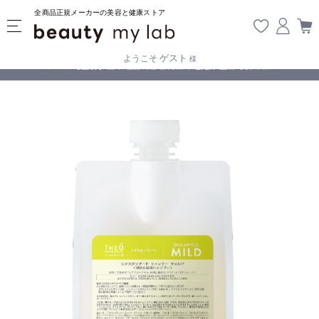
全商品正規メーカーの美容と健康ストア
ゲスト
ようこそ
様
無料
!
【重要】熊本地震の影響により遅延が生じております