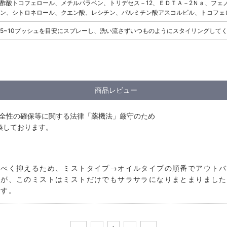
酢酸トコフェロール、メチルパラベン、トリデセス－12、ＥＤＴＡ－2Ｎａ、フェ
ン、シトロネロール、クエン酸、レシチン、パルミチン酸アスコルビル、トコフェ
5~10プッシュを目安にスプレーし、洗い流さずいつものようにスタイリングして
商品レビュー
安全性の確保等に関する法律「薬機法」厳守のため
換しております。
るべく抑えるため、ミストタイプ→オイルタイプの順番でアウトバ
たが、このミストはミストだけでもサラサラになりまとまりました
です。