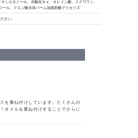
ノキシエタノール、水酸化Ｎａ、オレイン酸、スクワラン、
ロール、クエン酸水添パーム油脂肪酸グリセリズ
ください。
スを重ね付けしています。たくさんの
！オイルを重ね付けすることでさらに