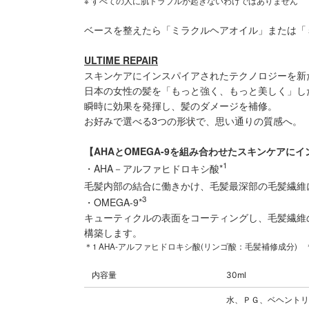
※ すべての人に肌トラブルが起きないわけではありません
ベースを整えたら「ミラクルヘアオイル」または「
ULTIME REPAIR
スキンケアにインスパイアされたテクノロジーを新
日本の女性の髪を「もっと強く、もっと美しく」し
瞬時に効果を発揮し、髪のダメージを補修。
お好みで選べる3つの形状で、思い通りの質感へ。
【AHAとOMEGA-9を組み合わせたスキンケアに
1
・AHA－アルファヒドロキシ酸*
毛髪内部の結合に働きかけ、毛髪最深部の毛髪繊維
3
・OMEGA-9*
キューティクルの表面をコーティングし、毛髪繊維
構築します。
＊1 AHA-アルファヒドロキシ酸(リンゴ酸：毛髪補修成分) ＊
内容量
30ml
水、ＰＧ、ベヘントリ