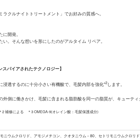
ミラクルナイトトリートメント」でお好みの質感へ。
たに開発。
たい。そんな想いを形にしたのがアルタイム リペア。
インスパイアされたテクノロジー】
2
に浸透するのに十分小さい有機酸で、毛髪内部を強化*
します。
の外側に働きかけ、毛髪に含まれる脂肪酸を同一の脂質が、キューティ
2 補修による ＊3 OMEGA-9(オレイン酸：毛髪保護成分)
モニウムクロリド、アモジメチコン、クオタニウム－80、セトリモニウムクロリ