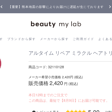
【重要】熊本地震の影響によりお届けに遅延が生じております
ら探す
ブランドから探す
メーカーから探す
ご利用ガイド
よく
す
ブランドから探す
メーカーから探す
ご利用ガイド
よくあ
アルタイム リペア ミラクル ヘアトリー
商品コード:
32110128
メーカー希望小売価格
2,420
円 (税込)
2,420
販売価格
円 (税込)
本日12時までのご注文で
この商品は、最短で【8月9日】にお届け可能です。
5.00
レビューを見る
(1件