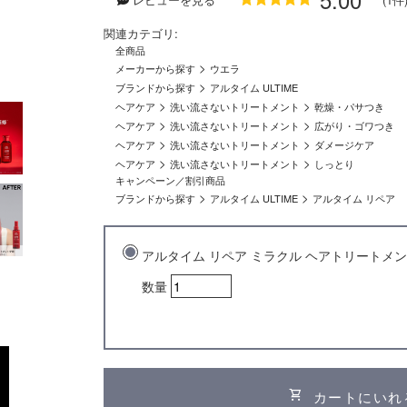
関連カテゴリ:
全商品
>
メーカーから探す
ウエラ
>
ブランドから探す
アルタイム ULTIME
>
>
ヘアケア
洗い流さないトリートメント
乾燥・パサつき
>
>
ヘアケア
洗い流さないトリートメント
広がり・ゴワつき
>
>
ヘアケア
洗い流さないトリートメント
ダメージケア
>
>
ヘアケア
洗い流さないトリートメント
しっとり
キャンペーン／割引商品
>
>
ブランドから探す
アルタイム ULTIME
アルタイム リペア
アルタイム リペア ミラクル ヘアトリートメント(
数量
shopping_cart
カートにいれ