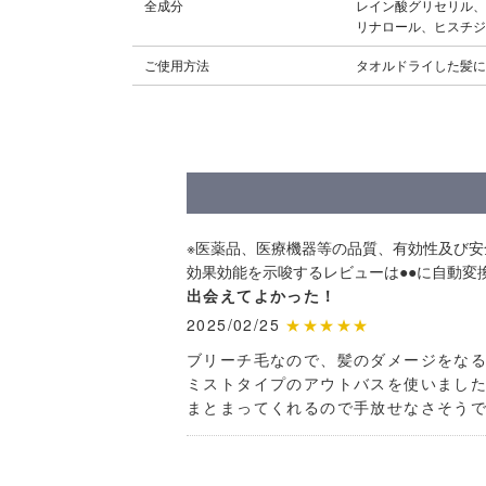
全成分
レイン酸グリセリル、
リナロール、ヒスチジ
ご使用方法
タオルドライした髪に
※医薬品、医療機器等の品質、有効性及び
効果効能を示唆するレビューは●●に自動変
出会えてよかった！
2025/02/25
★★★★★
ブリーチ毛なので、髪のダメージをな
ミストタイプのアウトバスを使いまし
まとまってくれるので手放せなさそう