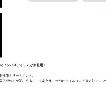
望のインバスアイテムが新登場！
中補修トリートメント。
保湿成分）が髪にうるおいをあたえ、米ぬかオイル（コメヌカ油：コン