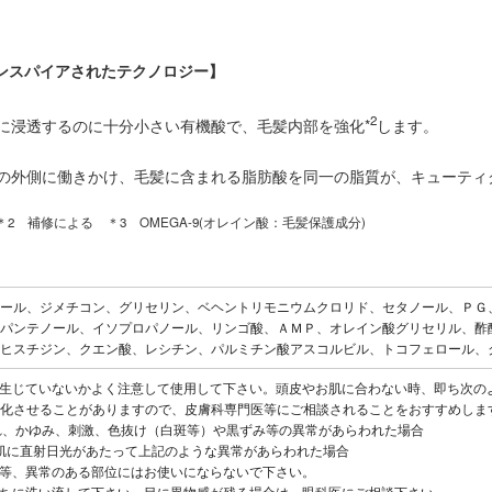
インスパイアされたテクノロジー】
2
に浸透するのに十分小さい有機酸で、毛髪内部を強化*
します。
の外側に働きかけ、毛髪に含まれる脂肪酸を同一の脂質が、キューティ
＊2 補修による ＊3 OMEGA-9(オレイン酸：毛髪保護成分)
ール、ジメチコン、グリセリン、ベヘントリモニウムクロリド、セタノール、ＰＧ
パンテノール、イソプロパノール、リンゴ酸、ＡＭＰ、オレイン酸グリセリル、酢
ヒスチジン、クエン酸、レシチン、パルミチン酸アスコルビル、トコフェロール、
生じていないかよく注意して使用して下さい。頭皮やお肌に合わない時、即ち次の
化させることがありますので、皮膚科専門医等にご相談されることをおすすめしま
はれ、かゆみ、刺激、色抜け（白斑等）や黒ずみ等の異常があらわれた場合
やお肌に直射日光があたって上記のような異常があらわれた場合
等、異常のある部位にはお使いにならないで下さい。