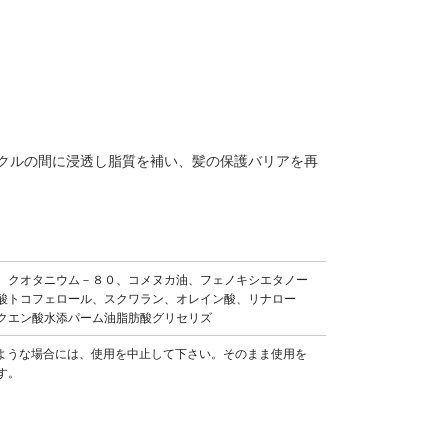
クルの間に浸透し脂質を補い、髪の保護バリアを再
、クオタニウム－８０、コメヌカ油、フェノキシエタノー
酸トコフェロール、スクワラン、オレイン酸、リナロー
クエン酸水添パーム油脂肪酸グリセリズ
ような場合には、使用を中止して下さい。そのまま使用を
す。