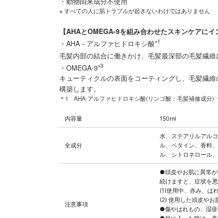
・動物由来成分不使用
※ すべての人に肌トラブルが起きないわけではありません
【AHAとOMEGA-9を組み合わせたスキンケアに
1
・AHA－アルファヒドロキシ酸*
毛髪内部の結合に働きかけ、毛髪最深部の毛髪繊維
3
・OMEGA-9*
キューティクルの表面をコーティングし、毛髪繊維
構築します。
＊1 AHA-アルファヒドロキシ酸(リンゴ酸：毛髪補修成分) 
内容量
150ml
水、ステアリルアルコ
全成分
ル、ベタイン、香料、
ル、シトロネロール、
●頭皮やお肌に異常が
続けますと、症状を悪
(1)使用中、赤み、
(2) 使用した頭皮
注意事項
●傷やはれもの、湿疹