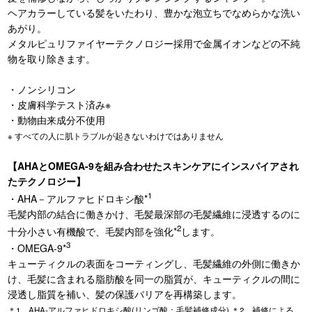
ヘアカラーしている髪をいたわり、豊かな泡立ちでなめらかな洗い
あがり。
メタルピュリファイヤーテクノロジー採用で金属イオンなどの不純
物を取り除きます。
・ノンシリコン
・皮膚科学テスト済み※
・動物由来成分不使用
※ すべての人に肌トラブルが起きないわけではありません
【AHAとOMEGA-9を組み合わせたスキンケアにインスパイアされ
たテクノロジー】
1
・AHA－アルファヒドロキシ酸*
毛髪内部の結合に働きかけ、毛髪最深部の毛髪繊維に浸透するのに
2
十分小さい有機酸で、毛髪内部を強化*
します。
3
・OMEGA-9*
キューティクルの表面をコーティングし、毛髪繊維の外側に働きか
け、毛髪に含まれる脂肪酸を同一の脂質が、キューティクルの間に
浸透し脂質を補い、髪の保護バリアを再構築します。
＊1 AHA-アルファヒドロキシ酸(リンゴ酸：毛髪補修成分) ＊2 補修による