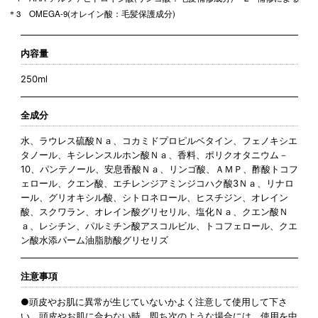
＊3 OMEGA-9(オレイン酸：毛髪保護成分)
内容量
250ml
全成分
水、ラウレス硫酸Ｎａ、コカミドプロピルベタイン、フェノキシエ
タノール、キシレンスルホン酸Ｎａ、香料、ポリクオタニウム－
10、パンテノール、安息香酸Ｎａ、リンゴ酸、ＡＭＰ、酢酸トコフ
ェロール、クエン酸、エチレンジアミンジコハク酸3Ｎａ、リナロ
ール、グリオキシル酸、シトロネロール、ヒスチジン、オレイン
酸、スクワラン、オレイン酸グリセリル、塩化Ｎａ、クエン酸Ｎ
ａ、レシチン、パルミチン酸アスコルビル、トコフェロール、クエ
ン酸水添パーム油脂肪酸グリセリズ
注意事項
●頭皮やお肌に異常が生じていないかよく注意して使用して下さ
い。頭皮やお肌に合わない時、即ち次のような場合には、使用を中