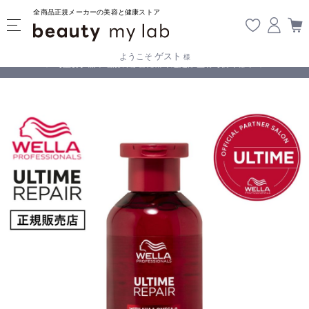
全商品正規メーカーの美容と健康ストア
ゲスト
ようこそ
様
無料
!
【重要】熊本地震の影響により遅延が生じております