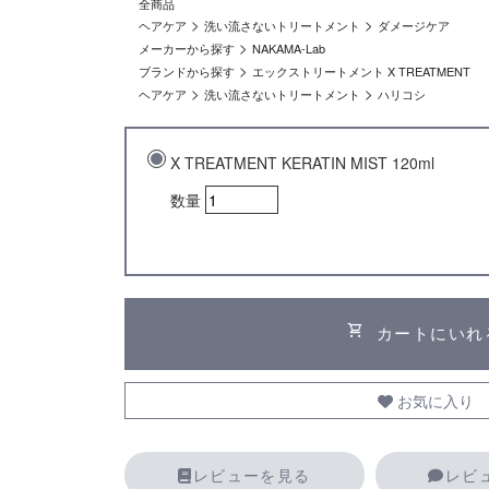
全商品
>
>
ヘアケア
洗い流さないトリートメント
ダメージケア
>
メーカーから探す
NAKAMA-Lab
>
ブランドから探す
エックストリートメント X TREATMENT
>
>
ヘアケア
洗い流さないトリートメント
ハリコシ
X TREATMENT KERATIN MIST 120ml
数量
shopping_cart
カートにいれ
お気に入り
レビューを見る
レビ