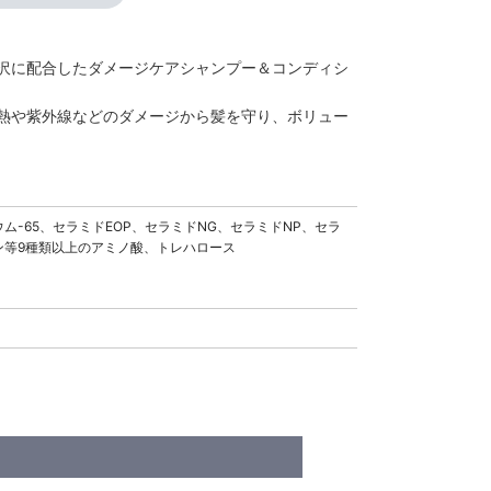
沢に配合したダメージケアシャンプー＆コンディシ
熱や紫外線などのダメージから髪を守り、ボリュー
-65、セラミドEOP、セラミドNG、セラミドNP、セラ
ン等9種類以上のアミノ酸、トレハロース