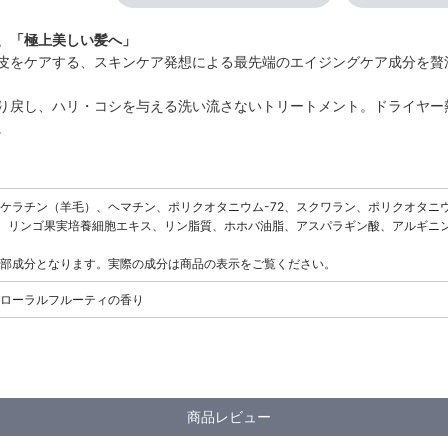
、「極上美しい髪へ」
皮をケアする、スキンケア発想による最先端のエイジングケア成分を贅
り戻し、ハリ・コシを与える洗い流さないトリートメント。ドライヤー
。
ケラチン（羊毛）、ヘマチン、ポリクオタニウム-72、スクワラン、ポリクオタニウム
P、リンゴ果実培養細胞エキス、リン脂質、ホホバ油脂、アスパラギン酸、アルギニ
部成分となります。実際の成分は商品の表示をご覧ください。
ローラルフルーティの香り
商品レビュー