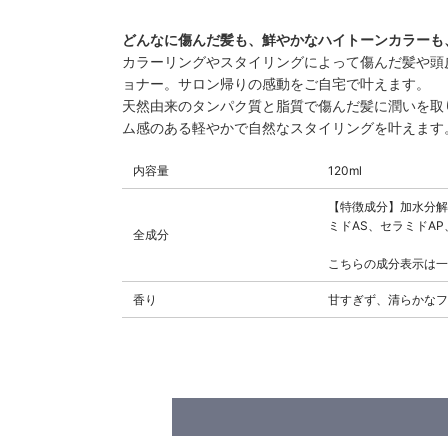
どんなに傷んだ髪も、鮮やかなハイトーンカラーも
カラーリングやスタイリングによって傷んだ髪や頭
ョナー。サロン帰りの感動をご自宅で叶えます。
天然由来のタンパク質と脂質で傷んだ髪に潤いを取
ム感のある軽やかで自然なスタイリングを叶えます
内容量
120ml
【特徴成分】加水分解
ミドAS、セラミドA
全成分
こちらの成分表示は一
香り
甘すぎず、清らかなフ