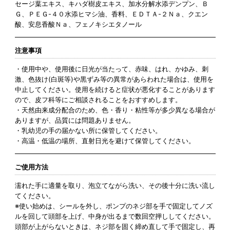
セージ葉エキス、キハダ樹皮エキス、加水分解水添デンプン、Ｂ
Ｇ、ＰＥＧ-４０水添ヒマシ油、香料、ＥＤＴＡ-２Ｎａ、クエン
酸、安息香酸Ｎａ、フェノキシエタノール
注意事項
・使用中や、使用後に日光が当たって、赤味、はれ、かゆみ、刺
激、色抜け(白斑等)や黒ずみ等の異常があらわれた場合は、使用を
中止してください。使用を続けると症状が悪化することがあります
ので、皮フ科等にご相談されることをおすすめします。
・天然由来成分配合のため、色・香り・粘性等が多少異なる場合が
ありますが、品質には問題ありません。
・乳幼児の手の届かない所に保管してください。
・高温・低温の場所、直射日光を避けて保管してください。
ご使用方法
濡れた手に適量を取り、泡立てながら洗い、その後十分に洗い流し
てください。
※使い始めは、シールを外し、ポンプのネジ部を手で固定してノズ
ルを回して頭部を上げ、中身が出るまで数回空押ししてください。
頭部が上がらないときは、ネジ部を固く締め直して手で固定し、再