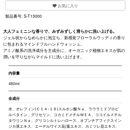
お気に入り
製品番号:
S-T13000
大人フェミニンな香りで、みずみずしく滑らかに洗い上げる。
ジェル状からなめらかに泡立ち、新感覚フローラルウッディの香り
に包まれるマインドフルハンドウォッシュ。
アミノ酸系の洗浄成分を主成分に、オーガニック植物エキスが肌の
潤いを守りながらマイルドに洗い上げます。
内容量
480ml
全成分
水、オレフィン(Ｃ１４-１６)スルホン酸Ｎａ、ラウラミドプロピ
ルベタイン、グリセリン、コカミドメチルＭＥＡ、ココイルメチル
タウリンＮａ、グリコシルトレハロース、オプンチアフィクスイン
ジカ茎エキス、エーデルワイス花/葉エキス、カミツレ花エキス、