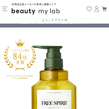
全商品正規メーカーの美容と健康ストア
ゲスト
ようこそ
様
無料
!
【重要】熊本地震の影響により遅延が生じております