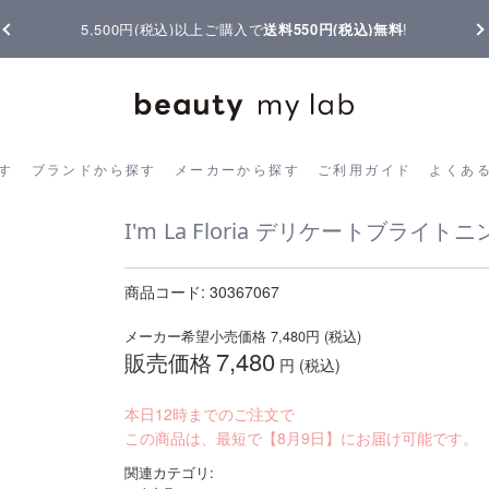
【重要】熊本地震の影響によりお届けに遅延が生じております
ら探す
ブランドから探す
メーカーから探す
ご利用ガイド
よく
す
ブランドから探す
メーカーから探す
ご利用ガイド
よくあ
I'm La Floria デリケートブライ
商品コード:
30367067
メーカー希望小売価格
7,480
円 (税込)
7,480
販売価格
円 (税込)
本日12時までのご注文で
この商品は、最短で【8月9日】にお届け可能です。
関連カテゴリ: