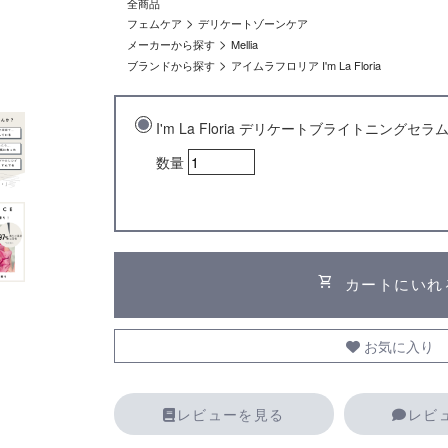
全商品
>
フェムケア
デリケートゾーンケア
>
メーカーから探す
Mellia
>
ブランドから探す
アイムラフロリア I'm La Floria
I'm La Floria デリケートブライトニングセラ
数量
shopping_cart
カートにいれ
お気に入り
レビューを見る
レビ