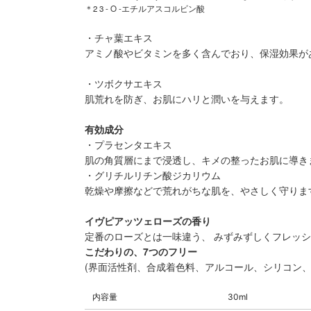
＊2 3 - O -エチルアスコルビン酸
・チャ葉エキス
アミノ酸やビタミンを多く含んでおり、保湿効果が
・ツボクサエキス
肌荒れを防ぎ、お肌にハリと潤いを与えます。
有効成分
・プラセンタエキス
肌の角質層にまで浸透し、キメの整ったお肌に導き
・グリチルリチン酸ジカリウム
乾燥や摩擦などで荒れがちな肌を、やさしく守りま
イヴピアッツェローズの香り
定番のローズとは一味違う、 みずみずしくフレッ
こだわりの、7つのフリー
(界面活性剤、合成着色料、アルコール、シリコン、
内容量
30ml