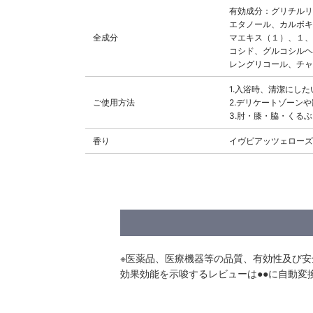
有効成分：グリチルリ
エタノール、カルボキ
全成分
マエキス（１）、１、
コシド、グルコシルヘ
レングリコール、チャ
1.入浴時、清潔にし
ご使用方法
2.デリケートゾーン
3.肘・膝・脇・くる
香り
イヴピアッツェローズ
※医薬品、医療機器等の品質、有効性及び
効果効能を示唆するレビューは●●に自動変