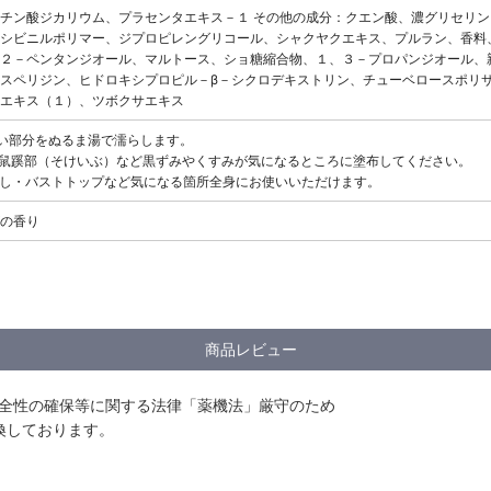
チン酸ジカリウム、プラセンタエキス－１ その他の成分：クエン酸、濃グリセリ
シビニルポリマー、ジプロピレングリコール、シャクヤクエキス、プルラン、香料
２－ペンタンジオール、マルトース、ショ糖縮合物、１、３－プロパンジオール、
スペリジン、ヒドロキシプロピル－β－シクロデキストリン、チューベロースポリ
エキス（１）、ツボクサエキス
たい部分をぬるま湯で濡らします。
や鼠蹊部（そけいぶ）など黒ずみやくすみが気になるところに塗布してください。
ぶし・バストトップなど気になる箇所全身にお使いいただけます。
の香り
商品レビュー
安全性の確保等に関する法律「薬機法」厳守のため
換しております。