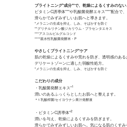
ブライトニング*成分**で、乾燥によるくすみのな
ビタミンC誘導体***や乳酸菌発酵エキス****配合で、
滑らかでみずみずしいお肌へと導きます。
*メラニンの生成を抑え、しみ、そばかすを防ぐ
**グリチルリチン酸ジカリウム・プラセンタエキス
***アスコルビルグルコシド
****親水性乳酸菌発酵米・P
やさしくブライトニング*ケア
肌の乾燥によるくすみや荒れを防ぎ、透明感のある
デリケートゾーンに適した弱酸性処方。
*メラニンの生成を抑え、しみ、そばかすを防ぐ
こだわりの成分
1
・乳酸菌発酵エキス*
潤いのあるふっくらとしたお肌へと整えます。
＊1 乳酸桿菌/セイヨウナシ果汁発酵液
2
・ビタミンC誘導体
*
潤いを与え、乾燥によるくすみを防ぎます。
滑らかでみずみずしいお肌へ。気になる肌のくすみ