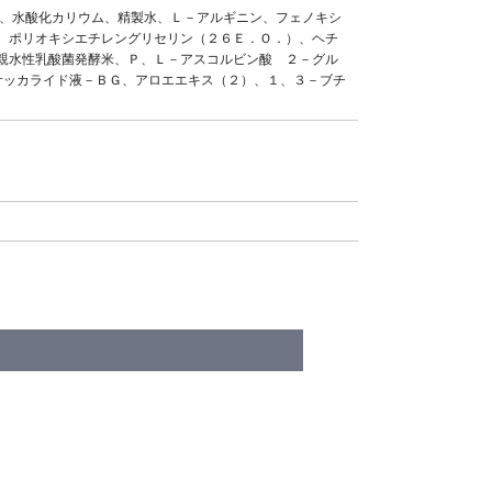
ン、水酸化カリウム、精製水、Ｌ－アルギニン、フェノキシ
、ポリオキシエチレングリセリン（２６Ｅ．Ｏ．）、ヘチ
親水性乳酸菌発酵米、Ｐ、Ｌ－アスコルビン酸 ２－グル
サッカライド液－ＢＧ、アロエエキス（２）、１、３－ブチ