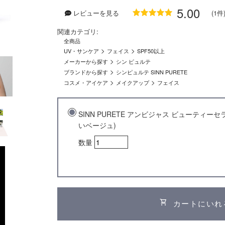
5.00
レビューを見る
(1件
関連カテゴリ:
全商品
>
>
UV・サンケア
フェイス
SPF50以上
>
メーカーから探す
シン ピュルテ
>
ブランドから探す
シンピュルテ SINN PURETE
>
>
コスメ・アイケア
メイクアップ
フェイス
SINN PURETE アンビジャス ビューティー
いベージュ)
数量
shopping_cart
カートにいれ