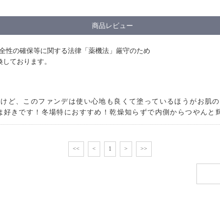
商品レビュー
安全性の確保等に関する法律「薬機法」厳守のため
換しております。
けど、このファンデは使い心地も良くて塗っているほうがお肌の状態
は好きです！冬場特におすすめ！乾燥知らずで内側からつやんと
<<
<
1
>
>>