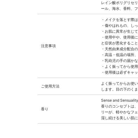
レイン酸ポリグリセリ
ール、海水、香料、フ
・メイクを落とす際は
・傷やはれもの、しっ
・お肌に異常が生じて
・使用中や、使用後に
と症状が悪化すること
注意事項
・天然由来成分配合の
・高温・低温の場所、
・乳幼児の手の届かな
・よく振ってから使用
・使用後は必ずキャッ
よく振ってからお使い
ご使用方法
します。目の下のくま
Sense and Sensualit
香りのコンセプトは
香り
リーが、軽やかなフェ
湿し続ける美しい肌に