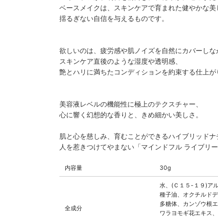
ベースメイクは、スキンケアで育まれた健やかな美
揺るぎない自信を与えるものです。
欲しいのは、疲労感や肌ノイズを自然にカバーしな
スキンケア直後のような湿度や透明感、
艶とハリに満ちたコンディションを約束する仕上が
美容液レベルの機能性に極上のテクスチャー、
心に響く幻想的な香りと、きめ細かい美しさ。
肌と心を慈しみ、育むことができるハイブリッドナ
人を惹きつけてやまない「マインドフル ライブリ
内容量
30g
水、(Ｃ１５-１９)
種子油、オクチルドデ
多糖体、カンゾウ根エ
全成分
ワラヨモギ花エキス、