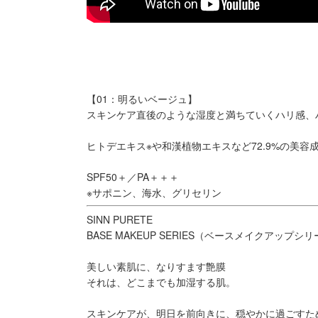
【01：明るいベージュ】
スキンケア直後のような湿度と満ちていくハリ感、
ヒトデエキス※や和漢植物エキスなど72.9%の美
SPF50＋／PA＋＋＋
※サポニン、海水、グリセリン
SINN PURETE
BASE MAKEUP SERIES（ベースメイクアップシ
美しい素肌に、なりすます艶膜
それは、どこまでも加湿する肌。
スキンケアが、明日を前向きに、穏やかに過ごすた