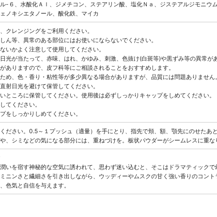
ル-６、水酸化Ａｌ、ジメチコン、ステアリン酸、塩化Ｎａ、ジステアルジモニウ
ェノキシエタノール、酸化鉄、マイカ
、クレンジングをご利用ください。
しん等、異常のある部位にはお使いにならないでください。
ないかよく注意して使用してください。
日光が当たって、赤味、はれ、かゆみ、刺激、色抜け(白斑等)や黒ずみ等の異常が
がありますので、皮フ科等にご相談されることをおすすめします。
ため、色・香り・粘性等が多少異なる場合がありますが、品質には問題ありません
直射日光を避けて保管してください。
いところに保管してください。使用後は必ずしっかりキャップをしめてください。
してください。
プをしっかりしめてください。
ください。0.5～１プッシュ（適量）を手にとり、指先で頬、額、顎先にのせたあ
や、シミなどの気になる部分には、重ねづけを。板状パウダーがシームレスに重な
y
、潤いを宿す神秘的な空気に誘われて、思わず迷い込むと、そこはドラマティックで
ミニンさと繊細さを引き出しながら、ウッディーやムスクの甘く強い香りのコント
、色気と自信を与えます。