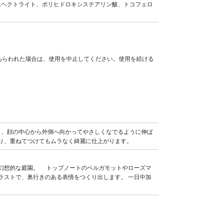
ムヘクトライト、ポリヒドロキシステアリン酸、トコフェロ
あらわれた場合は、使用を中止してください。使用を続ける
。
と、顔の中心から外側へ向かってやさしくなでるように伸ば
り、重ねてつけてもムラなく綺麗に仕上がります。
幻想的な庭園。 トップノートのベルガモットやローズマ
ラストで、奥行きのある表情をつくり出します。 一日中加