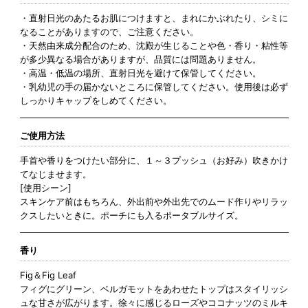
・直射日光のあたるお肌につけますと、まれにかぶれたり、シミに
なることがありますので、ご注意ください。
・天然由来成分配合のため、沈殿が生じることや色・香り・粘性等
が多少異なる場合がありますが、品質には問題ありません。
・高温・低温の場所、直射日光を避けて保管してください。
・乳幼児の手の届かないところに保管してください。使用後は必ず
しっかりキャップをしめてください。
ご使用方法
手首や香りをつけたい部分に、１～３プッシュ（お好み）吹きかけ
てなじませます。
[使用シーン]
スキンケア前はもちろん、外出前や外出先でのムード作りやリラッ
クスしたいときに。ポーチにも入るポータブルサイズ。
香り
Fig＆Fig Leaf
フィグにグリーン、ベルガモットをあわせたトップはスタイリッシ
ュな甘さが広がります。徐々に感じるローズやココナッツのミルキ