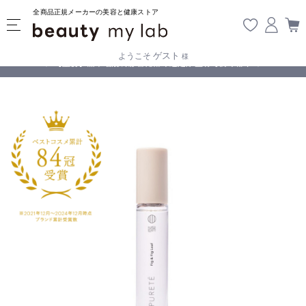
全商品正規メーカーの美容と健康ストア
ゲスト
ようこそ
様
無料
!
【重要】熊本地震の影響により遅延が生じております