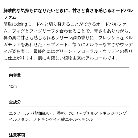
解放的な気持ちになりたいときに。
甘さと青さを感じるオードパル
ファム
簡単にdoingモードへと切り替えることができるオードパルファ
ム。フィグとフィグリーフを合わせることで、青さもありながら、
鼻の奥に甘さも感じられるグリーン調の香りに、フレッシュなベル
ガモットをあわせたトップノート。徐々にミルキーな甘さやウッデ
ィが姿を表し、最終的にはグリーン・フローラル・ウッディの香り
に仕上がります。肌にも嬉しい植物由来のアルコールです。
内容量
10ml
全成分
エタノール（植物由来）、香料、水、t－ブチルメトキシジベンゾ
イルメタン、メトキシケイヒ酸エチルヘキシル
注意事項