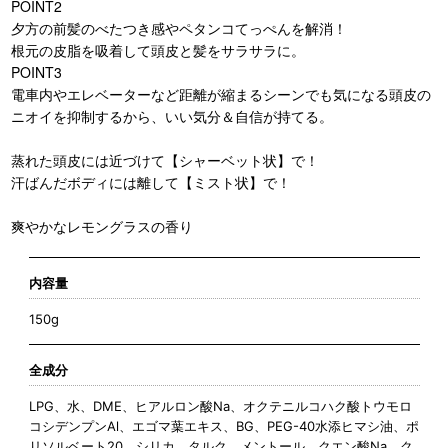
POINT2
夕方の前髪のべたつき感やペタンコてっぺんを解消！
根元の皮脂を吸着して頭皮と髪をサラサラに。
POINT3
電車内やエレベーターなど距離が縮まるシーンでも気になる頭皮の
ニオイを抑制するから、いい気分＆自信が持てる。
蒸れた頭皮には近づけて【シャーベット状】で！
汗ばんだボディには離して【ミスト状】で！
爽やかなレモングラスの香り
内容量
150g
全成分
LPG、水、DME、ヒアルロン酸Na、オクテニルコハク酸トウモロ
コシデンプンAl、エゴマ葉エキス、BG、PEG-40水添ヒマシ油、ポ
リソルベート20、シリカ、タルク、メントール、クエン酸Na、ク