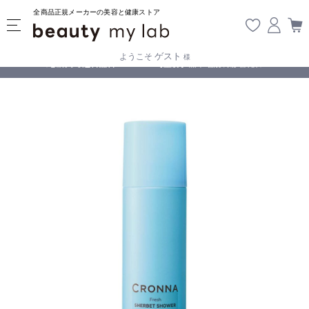
全商品正規メーカーの美容と健康ストア
ゲスト
ようこそ
様
無料
!
【重要】熊本地震の影響により遅延が生じております