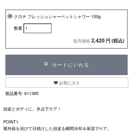
クロナ フレッシュシャーベットシャワー 150g
数量
2,420
円 (税込)
販売価格
shopping_cart
カートにいれる
お気に入り
製品番号:
611385
頭皮とボディに、氷点下ケア！
POINT1
紫外線を浴びて日焼けした頭皮を瞬間冷却
＆保湿でケア。