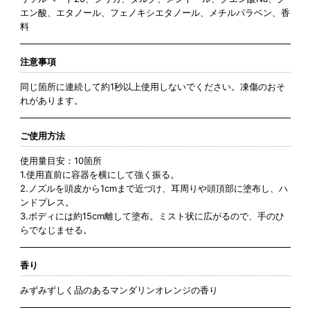
エン酸、エタノール、フェノキシエタノール、メチルパラベン、香
料
注意事項
同じ箇所に連続して約1秒以上使用しないでください。凍傷のおそ
れがあります。
ご使用方法
使用量目安：10箇所
1.使用直前に容器を横にして強く振る。
2.ノズルを頭皮から1cmまで近づけ、耳周りや頭頂部に塗布し、ハ
ンドプレス。
3.ボディには約15cm離して塗布。ミスト状に広がるので、手のひ
らでなじませる。
香り
みずみずしく品のあるマンダリンオレンジの香り