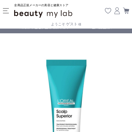
全商品正規メーカーの美容と健康ストア
ゲスト
ようこそ
様
じております
全商品正規メーカー流通商品
5,