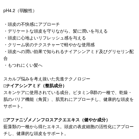
pH4.2（弱酸性）
・頭皮の不快感にアプローチ
・デリケートな頭皮を守りながら、髪に潤いを与える
・頭皮に心地よいリフレッシュ感を与える
・クリーム状のテクスチャーで軽やかな使用感
・頭皮への潤い効果で知られるナイアシンアミド及びグリセリン配
合
・もつれにくい髪へ
スカルプ悩みを考え抜いた先進テクノロジー
□ナイアシンアミド（整肌成分）
スキンケアに使用されている成分。ビタミンB群の一種で、乾燥・
肌のバリア機能（角質）、肌荒れにアプローチし、健康的な頭皮を
サポート。
□アファニゾメノンフロスアクエエキス（健やか成分）
藍藻類の一種から得たエキス。頭皮の表皮細胞の活性化にアプロー
チし、健康的な頭皮をサポート。