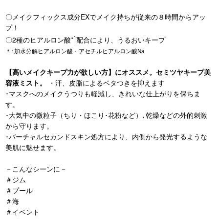
〇メイクフィックス成分EXでメイク持ちが従来の８時間からアッ
プ！
1
〇2種のヒアルロン酸*
配合により、うるおいキープ
＊1加水分解ヒアルロン酸・アセチルヒアルロン酸Na
【高いメイクキープ力が欲しい方】にオススメ。セミツヤキープ美
容液ミスト。
・汗、皮脂によるベタつきを抑えます
･マスクへのメイクうつりも軽減し、きれいな仕上がりを保ちま
す。
･大気中の微粒子（ちり・ほこり･花粉など）､乾燥などの外的刺激
から守ります。
･バーチャルセカンドスキン処方により、内側から発光するような
美肌に魅せます。
－こんなシーンに－
＃ジム
＃プール
＃海
＃イベント