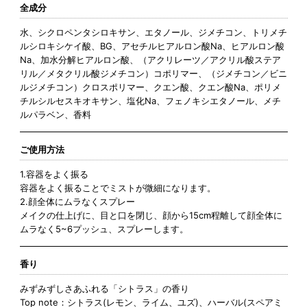
全成分
水、シクロペンタシロキサン、エタノール、ジメチコン、トリメチ
ルシロキシケイ酸、BG、アセチルヒアルロン酸Na、ヒアルロン酸
Na、加水分解ヒアルロン酸、（アクリレーツ／アクリル酸ステア
リル／メタクリル酸ジメチコン）コポリマー、（ジメチコン／ビニ
ルジメチコン）クロスポリマー、クエン酸、クエン酸Na、ポリメ
チルシルセスキオキサン、塩化Na、フェノキシエタノール、メチ
ルパラベン、香料
ご使用方法
1.容器をよく振る
容器をよく振ることでミストが微細になります。
2.顔全体にムラなくスプレー
メイクの仕上げに、目と口を閉じ、顔から15cm程離して顔全体に
ムラなく5~6プッシュ、スプレーします。
香り
みずみずしさあふれる「シトラス」の香り
Top note：シトラス(レモン、ライム、ユズ)、ハーバル(スペアミ