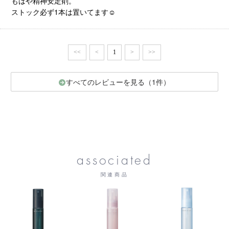
もはや精神安定剤。
ストック必ず1本は置いてます☺
<<
<
1
>
>>
すべてのレビューを見る（1件）
associated
関連商品