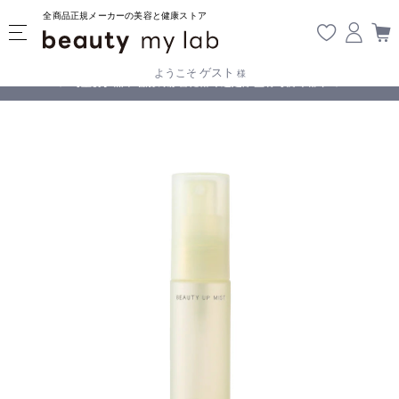
全商品正規メーカーの美容と健康ストア
ゲスト
ようこそ
様
無料
!
【重要】熊本地震の影響により遅延が生じております