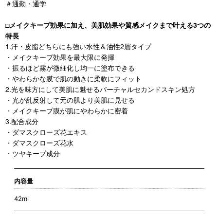
＃通勤・通学
□メイクキープ効果に加え、美肌効果や質感メイクまで叶える3つの
特長
1.汗・皮脂どちらにも強い水性＆油性2層タイプ
・メイクキープ効果を最大限に発揮
・振るほど霧が微細化し均一に塗布できる
・やわらかな膜で肌の動きに柔軟にフィット
2.光を味方にして美肌に魅せるバーチャルセカンドスキン処方
・光が乱反射して元の肌より美肌に見せる
・メイクキープ膜が肌にやわらかに密着
3.配合成分
・ダマスクローズ花エキス
・ダマスクローズ花水
・ツヤキープ成分
内容量
42ml