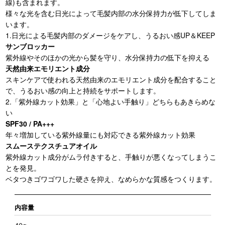
線)も含まれます。
様々な光を含む日光によって毛髪内部の水分保持力が低下してしま
います。
1.日光による毛髪内部のダメージをケアし、うるおい感UP＆KEEP
サンブロッカー
紫外線やそのほかの光から髪を守り、水分保持力の低下を抑える
天然由来エモリエント成分
スキンケアで使われる天然由来のエモリエント成分を配合すること
で、うるおい感の向上と持続をサポートします。
2.「紫外線カット効果」と「心地よい手触り」どちらもあきらめな
い
SPF30 / PA+++
年々増加している紫外線量にも対応できる紫外線カット効果
スムーステクスチュアオイル
紫外線カット成分がムラ付きすると、手触りが悪くなってしまうこ
とを発見。
ベタつきゴワゴワした硬さを抑え、なめらかな質感をつくります。
内容量