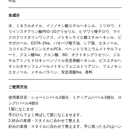
40g
全成分
水、ミネラルオイル、イソノナン酸エチルヘキシル、ミツロウ、ト
リイソステアリン酸PEG-20グリセリル、ヒマワリ種子ロウ、マイ
クロクリスタリンワックス、メトキシケイヒ酸エチルヘキシル、ビ
サボロール、EDTA-2Na、バオバブ種子油、シア脂、セタノール、
ココイルアルギニンエチルPCA、ベヘントリモニウムメトサルフェ
ート、クエン酸Na、クエン酸、BG、オクトキシグリセリン、ジエ
チルアミノヒドロキシベンゾイル安息香酸ヘキシル、ビスエチルヘ
キシルオキシフェノールメトキシフェニルトリアジン、フェノキシ
エタノール、メチルパラベン、安息香酸Na、香料
ご使用方法
使用量目安：ショート/パール2個分、ミディアム/パール3個分、ロ
ング/パール4個分
1.髪になじませ
手のひらでよく伸ばして髪になじませます。
2.好みの束感・スタイルに合わせて整える
好みの束感・スタイルに合わせて整えます。手に残ったものはハン