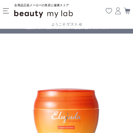
全商品正規メーカーの美容と健康ストア
ゲスト
ようこそ
様
無料
!
【重要】熊本地震の影響により遅延が生じております