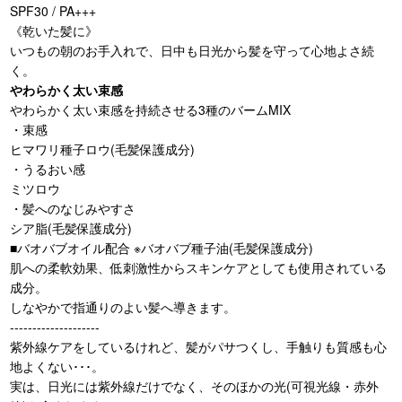
SPF30 / PA+++
《乾いた髪に》
いつもの朝のお手入れで、日中も日光から髪を守って心地よさ続
く。
やわらかく太い束感
やわらかく太い束感を持続させる3種のバームMIX
・束感
ヒマワリ種子ロウ(毛髪保護成分)
・うるおい感
ミツロウ
・髪へのなじみやすさ
シア脂(毛髪保護成分)
■バオバブオイル配合 ※バオバブ種子油(毛髪保護成分)
肌への柔軟効果、低刺激性からスキンケアとしても使用されている
成分。
しなやかで指通りのよい髪へ導きます。
--------------------
紫外線ケアをしているけれど、髪がパサつくし、手触りも質感も心
地よくない･･･。
実は、日光には紫外線だけでなく、そのほかの光(可視光線・赤外