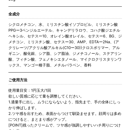
全成分
シクロメチコン、水、ミリスチン酸イソプロピル、ミリスチン酸
PPGー3ベンジルエーテル、キャンデリラロウ、コハク酸ジエチル
ヘキシル、セテスー10、オレイン酸オレイル、セテスー6、BG、ジ
メチコン、ミリスチン酸、セテスー30、AMP、EDTAー2Na、(ア
クリレーツ/アクリル酸アルキル(C10ー30))クロスポリマー、アル
ギニン、酸化銀、シア脂、シア脂油、ジメチコノール、ステアリン
酸、フィチン酸、フェノキシエタノール、マイクロクリスタリンワ
ックス、マンゴー種子脂、メチルパラベン、香料
ご使用方法
使用量目安：1円玉大/1回
欲しい質感に応じて量を調整してください。
1.適量手に出し、ムラにならないよう、指先まで、手の全体にしっ
かり伸ばします。
2.ツヤ感を出すため、表面からつけて馴染ませます。顔周りは多め
につけると、まとまり感がアップ。
[POINT]残ったクリームで、ツヤ感が強調しやすいハチ周りにつけ