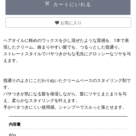
shopping_cart
カートにいれる
お気に入り
ヘアオイルに軽めのワックスを少し混ぜたような質感を、1本で表
現したクリーム。絡まりやすい髪でも、つるっとした指通り。
ストレートスタイルでパサつきがちな毛先にグロッシーなツヤを与
えます。
指通りのよさにこだわりぬいたクリームベースのスタイリング剤で
す。
パサつきが気になる髪を保湿しながら、髪にツヤとまとまりを与
え、柔らかなスタイリングを叶えます。
手がベタつきにくい使用感。シャンプーでスルっと落とせます。
内容量
80g