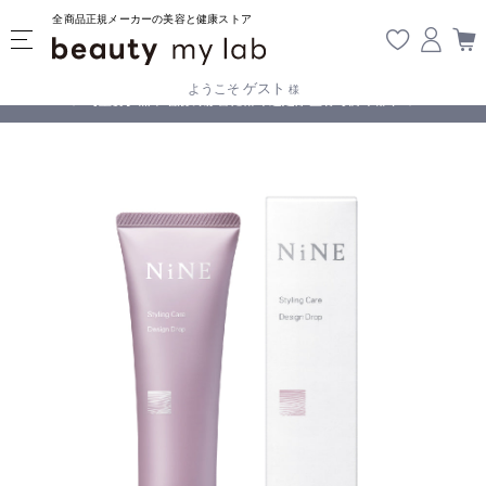
全商品正規メーカーの美容と健康ストア
ゲスト
ようこそ
様
無料
!
【重要】熊本地震の影響により遅延が生じております