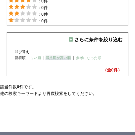
：0件
：0件
：0件
：0件
さらに条件を絞り込む
並び替え
新着順
|
古い順
|
満足度が高い順
|
参考になった順
（全0
件）
該当件数
0件
です。
他の検索キーワードより再度検索をしてください。