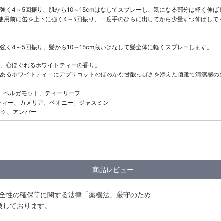
強く4～5回振り、肌から10～15cmはなしてスプレーし、気になる部分は軽く伸
使用前に缶を上下に強く4～5回振り、一度手のひらに出してから少量ずつ伸ばして
強く4～5回振り、髪から10～15cm蔵いはなして髪全体に軽くスプレーします。
、心ほぐれるホワイトティーの香り。
あるホワイトティーにアプリコットのほのかな甘酸っぱさを添えた優雅で清潔感の
ト、ベルガモット、ティーリーフ
イトティー、カメリア、ペオニー、ジャスミン
ムスク、アンバー
商品レビュー
安全性の確保等に関する法律「薬機法」厳守のため
換しております。