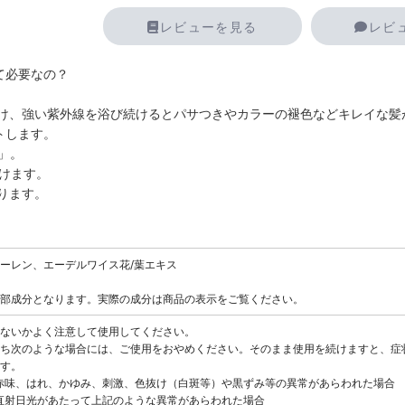
レビューを見る
レビ
て必要なの？
け、強い紫外線を浴び続けるとパサつきやカラーの褪色などキレイな髪
トします。
」。
けます。
守ります。
ーレン、エーデルワイス花/葉エキス
部成分となります。実際の成分は商品の表示をご覧ください。
ないかよく注意して使用してください。
ち次のような場合には、ご使用をおやめください。そのまま使用を続けますと、症
す。
赤味、はれ、かゆみ、刺激、色抜け（白斑等）や黒ずみ等の異常があらわれた場合
直射日光があたって上記のような異常があらわれた場合