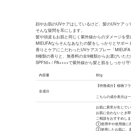
顔やお肌のUVケアはしているけど、髪のUVケアっ
そんな疑問を耳にします。
髪や頭皮もお肌と同じく紫外線からのダメージを受
MIEUFAならそんなあなたの髪をしっかりとサポー
香りとケアにこだわったUVケアスプレー「MIEUFA
8種類の香りと、無香料の全9種類からお選びいただ
SPF50+ / PA++++で紫外線から髪と肌をしっかり
内容量
80g
【特徴成分】植物フラ
全成分
こちらの成分表示は一
お肌に異常が生じてい
お肌に合わないとき即
ご相談をおすすめしま
①使用中や使用後に
②使用したお肌に、