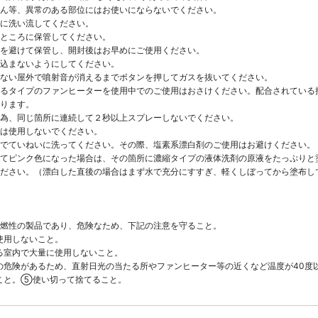
ん等、異常のある部位にはお使いにならないでください。
に洗い流してください。
ところに保管してください。
を避けて保管し、開封後はお早めにご使用ください。
込まないようにしてください。
ない屋外で噴射音が消えるまでボタンを押してガスを抜いてください。
るタイプのファンヒーターを使用中でのご使用はおさけください。配合されている
ります。
為、同じ箇所に連続して２秒以上スプレーしないでください。
は使用しないでください。
でていねいに洗ってください。その際、塩素系漂白剤のご使用はお避けください。
てピンク色になった場合は、その箇所に濃縮タイプの液体洗剤の原液をたっぷりと塗
ださい。（漂白した直後の場合はまず水で充分にすすぎ、軽くしぼってから塗布し
燃性の製品であり、危険なため、下記の注意を守ること。
使用しないこと。
る室内で大量に使用しないこと。
危険があるため、直射日光の当たる所やファンヒーター等の近くなど温度が40度
こと。⑤使い切って捨てること。