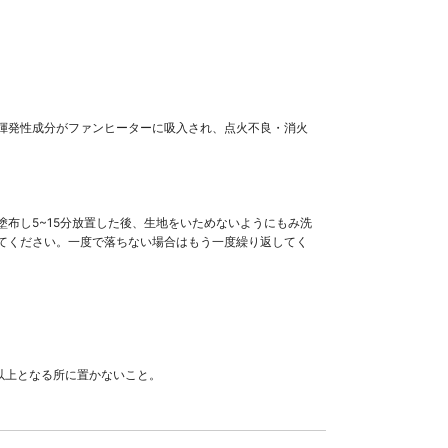
揮発性成分がファンヒーターに吸入され、点火不良・消火
布し5~15分放置した後、生地をいためないようにもみ洗
てください。一度で落ちない場合はもう一度繰り返してく
以上となる所に置かないこと。