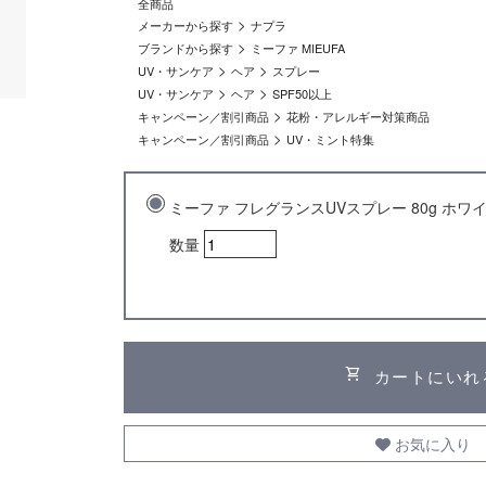
全商品
>
メーカーから探す
ナプラ
>
ブランドから探す
ミーファ MIEUFA
>
>
UV・サンケア
ヘア
スプレー
>
>
UV・サンケア
ヘア
SPF50以上
>
キャンペーン／割引商品
花粉・アレルギー対策商品
>
キャンペーン／割引商品
UV・ミント特集
ミーファ フレグランスUVスプレー 80g ホワ
数量
shopping_cart
カートにいれ
お気に入り