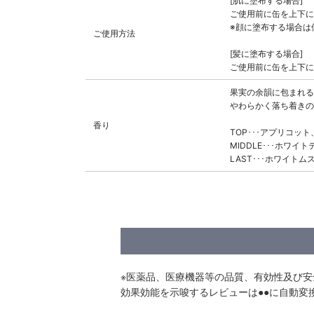
[肌に塗布する場合]
ご使用前に缶を上下に
※顔に塗布する場合は
ご使用方法
[髪に塗布する場合]
ご使用前に缶を上下に
果実の余韻に包まれる
やわらかく落ち着きの
香り
TOP･･･アプリコッ
MIDDLE･･･ホワ
LAST･･･ホワイト
※医薬品、医療機器等の品質、有効性及び
効果効能を示唆するレビューは●●に自動変