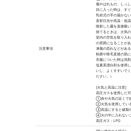
傷やはれもの、しっし
目に入った時は、すぐ
乳幼児の手の届かない
直射日光や高温・低温
噴射した霧を直接吸い
捨てるときは、火気の
室内の空気を取り入れ
の原因になることがあ
注意事項
凍傷の恐れなどがある
粘膜や除毛直後の肌に
衣服についた時は洗剤
塩素系漂白剤を使用し
いし、よくすすいでく
ださい。）
[火気と高温に注意]
高圧ガスを使用した可
①炎や火気の近くで
②火気を使用してい
③高温にすると破裂の
④火の中に入れない
高圧ガス：LPG