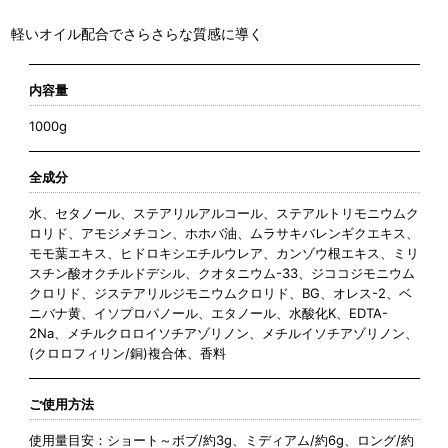
軽いオイル配合でさらさらな質感に導く
内容量
1000g
全成分
水、セタノール、ステアリルアルコール、ステアルトリモニウムク
ロリド、アモジメチコン、ホホバ油、ムラサキバレンギクエキス、
モモ葉エキス、ヒドロキシエチルウレア、カンゾウ根エキス、ミリ
スチン酸オクチルドデシル、クオタニウム-33、ジココジモニウム
クロリド、ジステアリルジモニウムクロリド、BG、オレス-2、ベ
ニバナ黄、イソプロパノール、エタノール、水酸化K、EDTA-
2Na、メチルクロロイソチアゾリノン、メチルイソチアゾリノン、
(クロロフィリン/銅)複合体、香料
ご使用方法
使用量目安：ショート～ボブ/約3g、ミディアム/約6g、ロング/約