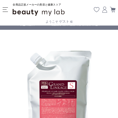
全商品正規メーカーの美容と健康ストア
ゲスト
ようこそ
様
無料
!
【重要】熊本地震の影響により遅延が生じております