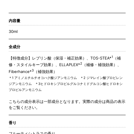
内容量
30ml
全成分
1
【特徴成分】レブリン酸（保湿・補正効果）、TOS-STEA*
（補
2
修・スタイルキープ効果）、ELLAPLEX*
（補修・補強効果）、
3
Fiberhance*
（補強効果）
＊1 アミノエチルチオコハク酸ジアンモニウム ＊2 ジマレイン酸プロピレン
ジアンモニウム ＊3ヒドロキシプロピルグルコナミドグルコン酸ヒドロキシ
プロピルアンモニウム
こちらの成分表示は一部成分となります。実際の成分は商品の表示
をご覧ください。
香り
フルーティシトラスの香り