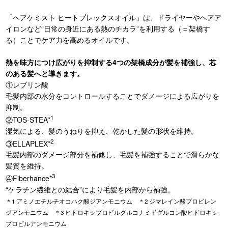
「ヘアケミスト ヒートプレックスオイル」は、ドライヤーやヘアア
イロンなど“日常の身近にある熱のチカラ”を利用する（＝架橋す
る）ことでケア力を高めるオイルです。
熱を味方につけ広がりを抑制する4つの架橋成分が髪を補強し、芯
のある髪へと導きます。
①レブリン酸
毛髪内部の水分をコントロールすることでダメージによる広がりを
抑制。
1
②TOS-STEA*
湿気による、髪のうねりを抑え、乾かした髪の形状を維持。
2
③ELLAPLEX*
毛髪内部のダメージ部分を補修し、毛髪を補強することで滑らかな
髪質を維持。
3
④Fiberhance*
“ケラチン繊維との結合”により毛髪を内部から補強。
＊1 アミノエチルチオコハク酸ジアンモニウム ＊2 ジマレイン酸プロピレン
ジアンモニウム ＊3 ヒドロキシプロピルグルコナミドグルコン酸ヒドロキシ
プロピルアンモニウム