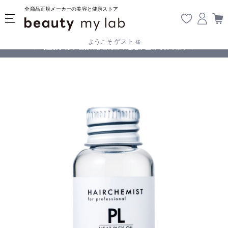
全商品正規メーカーの美容と健康ストア
ゲスト
ようこそ
様
無料
!
【重要】熊本地震の影響により遅延が生じております