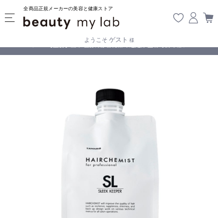
全商品正規メーカーの美容と健康ストア
ゲスト
ようこそ
様
無料
!
【重要】熊本地震の影響により遅延が生じております