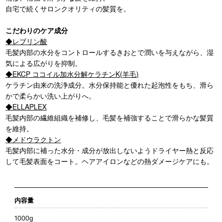
自宅で続くサロンクオリティの髪質を。
こだわりのケア成分
◆レブリン酸
毛髪内部の水分をコントロールするきおとで潤いを与えながら、湿
気による広がりを抑制。
◆EKCP ココイル加水分解ケラチンK(羊毛)
ケラチン由来の洗浄成分。水分保持能と優れた起泡性をもち、滑ら
かで柔らかい洗い上がりへ。
◆ELLAPLEX
毛髪内部の繊維組織を補修し、毛髪を補強することで滑らかな髪質
を維持。
◆メドウラクトン
毛髪内部に補った水分・成分が放出しないようドライヤー熱と反応
して毛髪表面をコート。ヘアアイロンなどの熱ダメージケアにも。
内容量
1000g