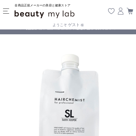
全商品正規メーカーの美容と健康ストア
ゲスト
ようこそ
様
無料
!
【重要】熊本地震の影響により遅延が生じております