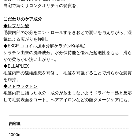
自宅で続くサロンクオリティの髪質を。
こだわりのケア成分
◆レブリン酸
毛髪内部の水分をコントロールするきおとで潤いを与えながら、湿
気による広がりを抑制。
◆EKCP ココイル加水分解ケラチンK(羊毛)
ケラチン由来の洗浄成分。水分保持能と優れた起泡性をもち、滑ら
かで柔らかい洗い上がりへ。
◆ELLAPLEX
毛髪内部の繊維組織を補修し、毛髪を補強することで滑らかな髪質
を維持。
◆メドウラクトン
毛髪内部に補った水分・成分が放出しないようドライヤー熱と反応
して毛髪表面をコート。ヘアアイロンなどの熱ダメージケアにも。
内容量
1000ml