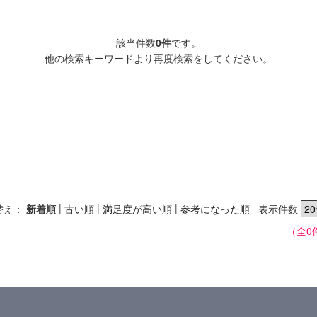
該当件数
0件
です。
他の検索キーワードより再度検索をしてください。
|
|
|
替え：
新着順
古い順
満足度が高い順
参考になった順
表示件数
（全0