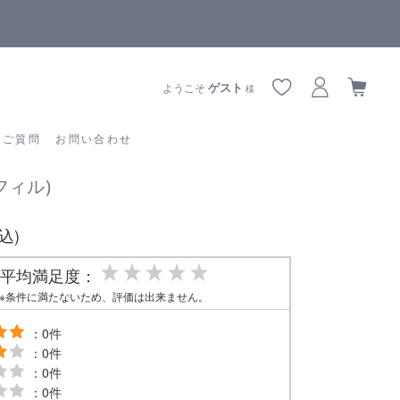
【重要】熊本地震の影響によりお届けに遅延が生じております
あるご質問
お問い合わせ
ゲスト
ようこそ
様
るご質問
お問い合わせ
フィル)
税込)
平均満足度：
※条件に満たないため、評価は出来ません。
：0件
：0件
：0件
：0件