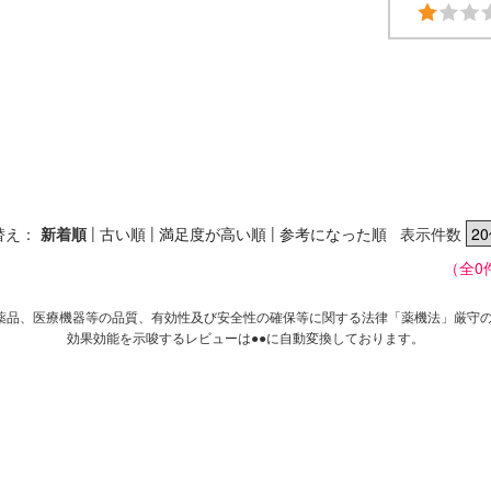
|
|
|
替え：
新着順
古い順
満足度が高い順
参考になった順
表示件数
（全0
薬品、医療機器等の品質、有効性及び安全性の確保等に関する法律「薬機法」厳守
効果効能を示唆するレビューは●●に自動変換しております。