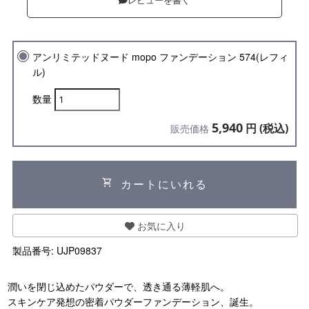
レビューを書く
アンリミテッドヌード mopo ファンデーション 574(レフィ
ル)
数量
5,940
円 (税込)
販売価格
shopping_cart
カートにいれる
お気に入り
製品番号:
UJP09837
潤いを閉じ込めたパウダーで、透き通る薄軽肌へ。
スキンケア発想の密着パウダーファンデーション、誕生。