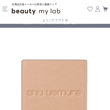
全商品正規メーカーの美容と健康ストア
ゲスト
ようこそ
様
無料
!
【重要】熊本地震の影響により遅延が生じております