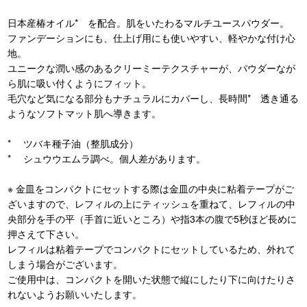
日本産椿オイル* を配合。肌をいたわるマルチユースパウダー。
ファンデーションにも、仕上げ用にも使いやすい、軽やかな付け心
地。
ユニークな潤い感のあるクリーミーテクスチャーが、パウダーなが
ら肌に吸い付くようにフィット。
毛穴など気になる部分もナチュラルにカバーし、長時間* 透き通る
ようなソフトマット肌へ導きます。
* ツバキ種子油（整肌成分）
* シュウウエムラ調べ。個人差があります。
※ 金皿をコンパクトにセットする際は金皿の中央に粘着テープがご
ざいますので、レフィルの上にティッシュを重ねて、レフィルの中
央部分を手の平（手首に近いところ）や指3本の腹で5秒ほど長めに
押さえて下さい。
レフィルは粘着テープでコンパクトにセットしているため、外れて
しまう場合がございます。
ご使用中は、コンパクトを開いた状態で縦にしたり下に向けたりさ
れないようお願いいたします。