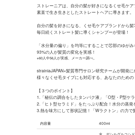
ストレーニアは、自分の髪が好きになるくせ毛ケア
素直で生き生きとしたストレートヘアに導きます。
自分の髪を好きになる、くせ毛ケアブランドから髪
毎日続くストレート髪に導くシャンプーが登場！
「水分量の偏り」を均等にすることで芯部のゆがみ
93%の人が髪質の変化を実感！
※60人中56人が実感、メーカー調べ。
strainiaJAPAN×髪質専門サロン研究チームが
様々なくせ毛タイプにも対応する、あなたのための
【３つのポイント】
1.「秘伝の調合をしたタンパク液」「O型・P型
2.「ヒト型セラミド」をたっぷり配合！水分の蒸
3.熱を味方にして形状記憶！「Wラクトン」の力で
内容量
400ml
水、デシルグルコシド