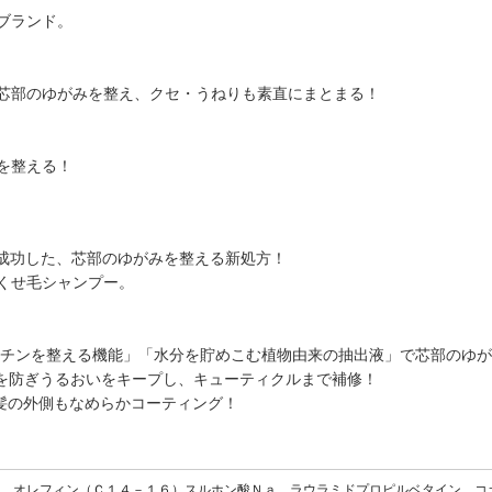
ブランド。
芯部のゆがみを整え、クセ・うねりも素直にまとまる！
を整える！
開発に成功した、芯部のゆがみを整える新処方！
くせ毛シャンプー。
ケラチンを整える機能」「水分を貯めこむ植物由来の抽出液」で芯部のゆ
発を防ぎうるおいをキープし、キューティクルまで補修！
髪の外側もなめらかコーティング！
、オレフィン（Ｃ１４－１６）スルホン酸Ｎａ、ラウラミドプロピルベタイン、コ