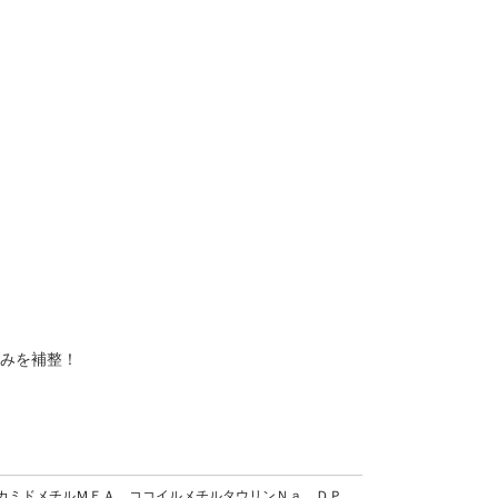
がみを補整！
カミドメチルＭＥＡ、ココイルメチルタウリンＮａ、ＤＰ