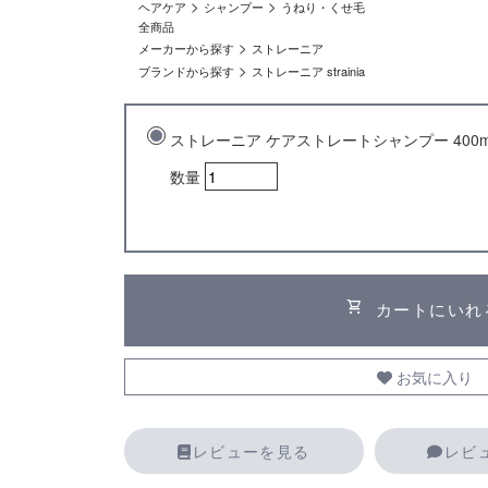
>
>
ヘアケア
シャンプー
うねり・くせ毛
全商品
>
メーカーから探す
ストレーニア
>
ブランドから探す
ストレーニア strainia
ストレーニア ケアストレートシャンプー 400m
数量
shopping_cart
カートにいれ
お気に入り
レビューを見る
レビ