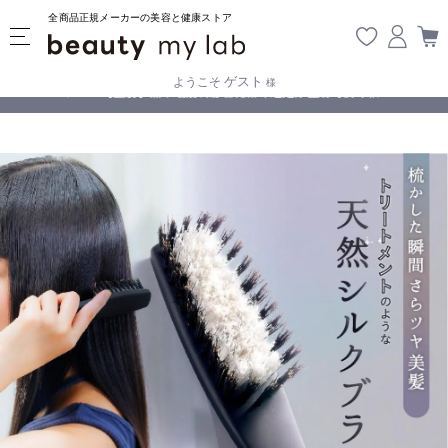
全商品正規メーカーの美容と健康ストア
ゲスト
ようこそ
様
無料
!
【重要】熊本地震の影響により遅延が生じております