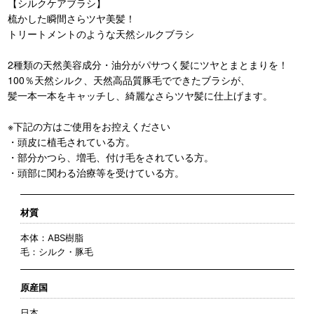
【シルクケアブラシ】
梳かした瞬間さらツヤ美髪！
トリートメントのような天然シルクブラシ
2種類の天然美容成分・油分がパサつく髪にツヤとまとまりを！
100％天然シルク、天然高品質豚毛でできたブラシが、
髪一本一本をキャッチし、綺麗なさらツヤ髪に仕上げます。
※下記の方はご使用をお控えください
・頭皮に植毛されている方。
・部分かつら、増毛、付け毛をされている方。
・頭部に関わる治療等を受けている方。
材質
本体：ABS樹脂
毛：シルク・豚毛
原産国
日本