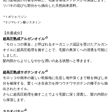
ツバキの花びら部分から抽出した天然由来原料。
＊1 ポリ-ε-リジン
＊2 ジマレイン酸シスタミン
【共通成分】
3
超高圧熟成アルガンオイル*
「モロッコの黄金」と呼ばれるオーガニック認証を受けたアルガン
オイルに超高圧処理を施すことで、毛髪の奥深くへの浸透を可能に
しました。
髪内部からよりしなやかな潤いのある状態へと導きます。
4
超高圧熟成サボテンオイル*
モロッコや南米の厳しい乾燥地に生息し地中深くまで根を伸ばし水
分を確保する、驚くべき生命力を持つウチワサボテンの種子から抽
出されたオイル。
さらに超高圧処理を施すことでより毛髪に深く浸透し、髪の内部か
ら保湿します。
5
カカオバター*