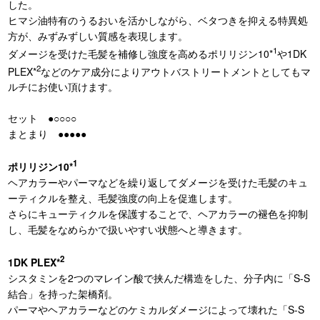
した。
ヒマシ油特有のうるおいを活かしながら、ベタつきを抑える特異処
方が、みずみずしい質感を表現します。
1
ダメージを受けた毛髪を補修し強度を高めるポリリジン10*
や1DK
2
PLEX*
などのケア成分によりアウトバストリートメントとしてもマ
ルチにお使い頂けます。
セット ●○○○○
まとまり ●●●●●
1
ポリリジン10*
ヘアカラーやパーマなどを繰り返してダメージを受けた毛髪のキュ
ーティクルを整え、毛髪強度の向上を促進します。
さらにキューティクルを保護することで、ヘアカラーの褪色を抑制
し、毛髪をなめらかで扱いやすい状態へと導きます。
2
1DK PLEX*
シスタミンを2つのマレイン酸で挟んだ構造をした、分子内に「S-S
結合」を持った架橋剤。
パーマやヘアカラーなどのケミカルダメージによって壊れた「S-S