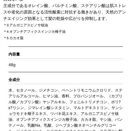
主成分であるオレイン酸、パルチミン酸、ステアリン酸は肌ストレ
スや老化の原因となる活性酸素に対抗する働きがあり、天然のアン
チエイジング効果として髪の乾燥や広がりを抑制します。
＊3 アルガニアスピノサ核油
＊4 オブンチアフィクスインジカ種子油
＊5 カカオ脂
内容量
48g
全成分
水、セタノール、ジメチコン、ベヘントリモニウムクロリド、ステ
アリルアルコール、ヒマシ油、香料、プロパンジオール、（カプリ
ル酸／カプリン酸）ヤシアルキル、フェニルトリメチコン、ポリ?
ε?リシン、ジマレイン酸シスタミン、マルトデキストリン、サンシ
ョウモドキ種子エキス、ツバキ花エキス、アルガニアスピノサ核
油、オプンチアフィクスインジカ種子油、カカオ脂、ヤシ油、パン
テノール、乳酸Na、乳酸、ジヘプタン酸ネオペンチルグリコー
ル、ジメチコノール、ヒドロキシエチルセルロース、ステアリン酸