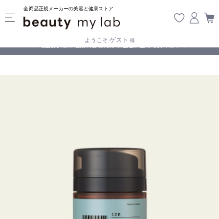
全商品正規メーカーの美容と健康ストア
ゲスト
ようこそ
様
無料
!
【重要】熊本地震の影響により遅延が生じております