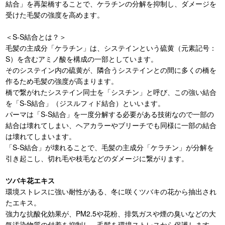
結合」を再架橋することで、ケラチンの分解を抑制し、ダメージを
受けた毛髪の強度を高めます。
＜S-S結合とは？＞
毛髪の主成分「ケラチン」は、システインという硫黄（元素記号：
S）を含むアミノ酸を構成の一部としています。
そのシステイン内の硫黄が、隣合うシステインとの間に多くの橋を
作るため毛髪の強度が高まります。
橋で繋がれたシステイン同士を「シスチン」と呼び、この強い結合
を「S-S結合」（ジスルフィド結合）といいます。
パーマは「S-S結合」を一度分解する必要がある技術なので一部の
結合は壊れてしまい、ヘアカラーやブリーチでも同様に一部の結合
は壊れてしまいます。
「S-S結合」が壊れることで、毛髪の主成分「ケラチン」が分解を
引き起こし、切れ毛や枝毛などのダメージに繋がります。
ツバキ花エキス
環境ストレスに強い耐性がある、冬に咲くツバキの花から抽出され
たエキス。
強力な抗酸化効果が、PM2.5や花粉、排気ガスや煙の臭いなどの大
気汚染物質の付着を抑制し、毛髪を環境ストレスから保護します。