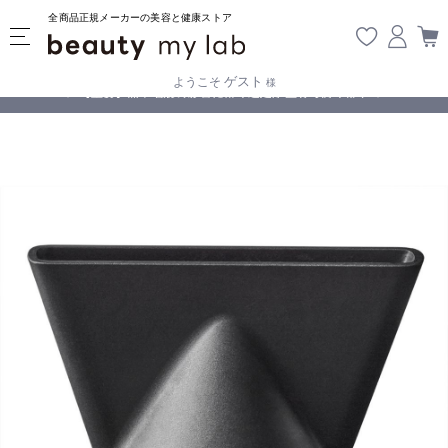
全商品正規メーカーの美容と健康ストア
ゲスト
ようこそ
様
無料
!
【重要】熊本地震の影響により遅延が生じております