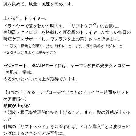
風を集めて、風量・風速を高めます。
1
上がる*
、ドライヤー｡
2
ドライヤーで髪を乾かす時間を、「リフトケア*
」の習慣に。
美顔器テクノロジーを搭載した新発想のドライヤーが忙しい毎日の
時短ケアをサポートし、ワンランク上の美しさへと導きます。
＊1 頭皮・根元を物理的に持ち上げること。また、髪の質感が上がること
＊2 引き上げるように動かすこと
FACEモード、SCALPモードには、ヤーマン独自の光テクノロジー
｢美肌光」搭載。
うるおいとハリの向上が期待できます。
【3つの「上がる」アプローチでいつものドライヤー時間をリフト
ケア習慣へ】
頭皮が上がる*
＊頭皮・根元を物理的に持ち上げること。また、髪の質感が上がる
こと
1
付属の「リフトヘッド」を装着すれば、イオン導入*
と音波タッピ
ングによるスキンケアが可能に。