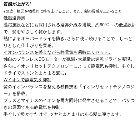
質感が上がる*
※頭皮・根元を物理的に持ち上げること。また、髪の質感が上がること
低温遠赤風
温浴施設などにも採用される遠赤外線を搭載。約60℃～の低温設計
で、髪をやさしく乾かします。
熱によるオーバードライを防ぎ､さらに使い続けることで、しっと
りとした仕上がりを実感。
イオンバランスを整えながら静電気も瞬時にリセット｡
独自のブラシレスDCモーターが低温×大風量の速乾ドライを実現｡
さらにイオンリセットテクノロジーによって静電気も抑制。手ぐし
ドライでストンとまとまる髪に｡
Wイオンで静電気を抑制
髪のイオンバランスを整える独自技術「イオンリセットテクノロジ
ー」を搭載。
プラスとマイナスのイオンを両方同時に発生させることで、パサつ
きの原因である静電気を抑制。
手ぐしで乾かすだけで､ツヤとまとまりのある髪に導きます。