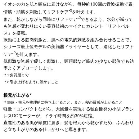
イオンの力を肌と頭皮に届けながら、毎秒約100回の音波振動で表
2
情筋・頭筋を刺激してリフトケア*
を叶えます。
2
また、乾かしながら同時にリフトケア*
できるよう、水分が減って
も体感が変わりにくい美容技術のマイクロカレント「リフトパル
ス」を搭載。
振動による筋肉刺激と、肌への電気的刺激を組み合わせることで、
シリーズ最上位モデルの美顔器ドライヤーとして、進化したリフト
2
ケア*
を叶えます。
低刺激な体感で優しく刺激し、頭頂部など筋肉の少ない部位でも効
率よくアプローチします。
＊1 角質層まで
＊2 引き上げるように動かすこと
根元が上がる*
＊頭皮・根元を物理的に持ち上げること。また、髪の質感が上がること
軽量・コンパクトながら、大風量を実現する独自開発の小型ブラシ
レスDCモーターが、ドライ時間を約30%短縮。
直進性のある風が頭皮に届き、髪を根元から乾かすため、ふんわり
と立ち上がりのある仕上がりへと導きます。